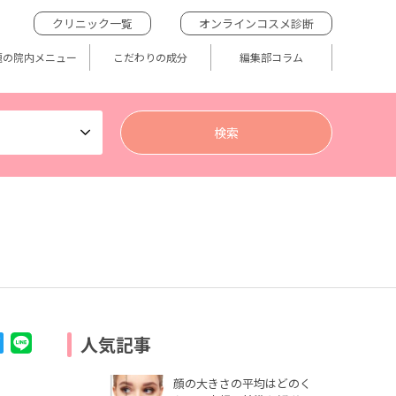
クリニック一覧
オンラインコスメ診断
題の院内メニュー
こだわりの成分
編集部コラム
人気記事
顔の大きさの平均はどのく