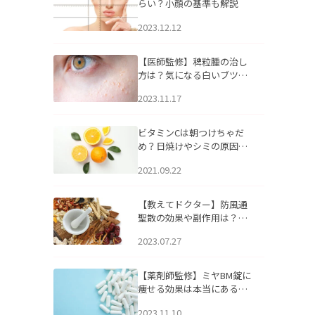
らい？小顔の基準も解説
2023.12.12
【医師監修】稗粒腫の治し
方は？気になる白いブツブ
ツの原因と自宅でできるケ
2023.11.17
アについて
ビタミンCは朝つけちゃだ
め？日焼けやシミの原因に
なるってホント？
2021.09.22
【教えてドクター】防風通
聖散の効果や副作用は？長
期服用は危険なの？
2023.07.27
【薬剤師監修】ミヤBM錠に
痩せる効果は本当にある
の？
2023.11.10