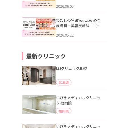
りすがりの皮膚科医”がスレ
2026.06.05
ッズの肌悩みに本気で答え
てみた」を公開いたしまし
た。
わたしの名医Youtube めぐ
皮膚科・美容皮膚科「【ヒ
アルロン酸×ボトックス併
2026.05.22
用】ハイブリッド注入を美
容皮膚科医が徹底解説」を
公開いたしました。
最新クリニック
MJクリニック札幌
北海道
いびきメディカルクリニッ
ク 福岡院
福岡県
いびきメディカルクリニッ