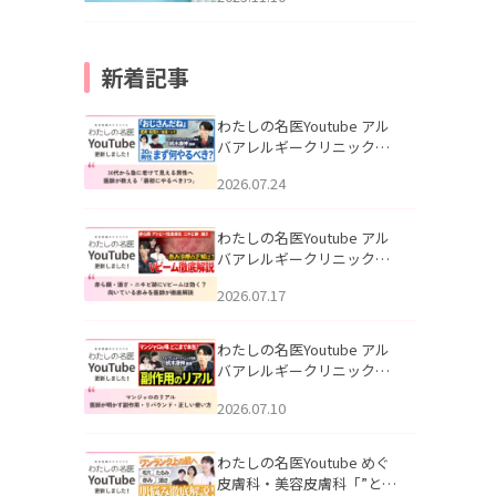
新着記事
わたしの名医Youtube アル
バアレルギークリニック札
幌「30代から急に老けて見
2026.07.24
える男性へ｜医師が教える
「最初にやるべき3つ」」を
公開いたしました。
わたしの名医Youtube アル
バアレルギークリニック札
幌「赤ら顔・酒さ・ニキビ
2026.07.17
跡にVビームは効く？向いて
いる赤みを医師が徹底解
説」を公開いたしました。
わたしの名医Youtube アル
バアレルギークリニック札
幌「マンジャロのリアル｜
2026.07.10
医師が明かす副作用・リバ
ウンド・正しい使い方」を
公開いたしました。
わたしの名医Youtube めぐ
皮膚科・美容皮膚科「”とお