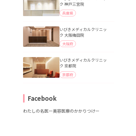
ク 神戸三宮院
兵庫県
いびきメディカルクリニッ
ク 大阪梅田院
大阪府
いびきメディカルクリニッ
ク 京都院
京都府
Facebook
わたしの名医ー美容医療のかかりつけー