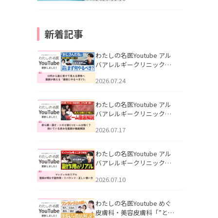
新着記事
わたしの名医Youtube アル
バアレルギークリニック札
幌「30代から急に老けて見
2026.07.24
える男性へ｜医師が教える
「最初にやるべき3つ」」を
公開いたしました。
わたしの名医Youtube アル
バアレルギークリニック札
幌「赤ら顔・酒さ・ニキビ
2026.07.17
跡にVビームは効く？向いて
いる赤みを医師が徹底解
説」を公開いたしました。
わたしの名医Youtube アル
バアレルギークリニック札
幌「マンジャロのリアル｜
2026.07.10
医師が明かす副作用・リバ
ウンド・正しい使い方」を
公開いたしました。
わたしの名医Youtube めぐ
皮膚科・美容皮膚科「”とお