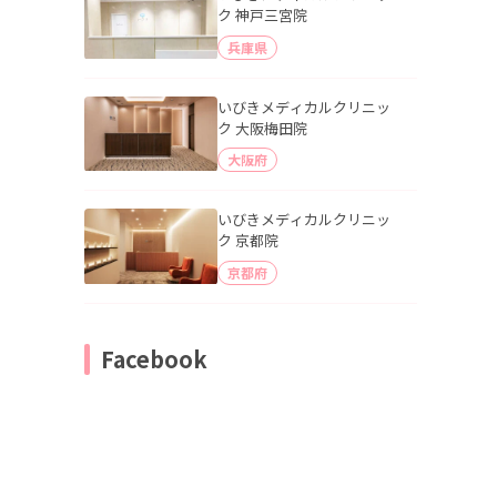
ク 神戸三宮院
兵庫県
いびきメディカルクリニッ
ク 大阪梅田院
大阪府
いびきメディカルクリニッ
ク 京都院
京都府
Facebook