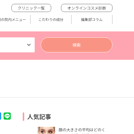
クリニック一覧
オンラインコスメ診断
題の院内メニュー
こだわりの成分
編集部コラム
人気記事
顔の大きさの平均はどのく