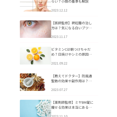
らい？小顔の基準も解説
2023.12.12
【医師監修】稗粒腫の治し
方は？気になる白いブツブ
ツの原因と自宅でできるケ
2023.11.17
アについて
ビタミンCは朝つけちゃだ
め？日焼けやシミの原因に
なるってホント？
2021.09.22
【教えてドクター】防風通
聖散の効果や副作用は？長
期服用は危険なの？
2023.07.27
【薬剤師監修】ミヤBM錠に
痩せる効果は本当にある
の？
2023.11.10