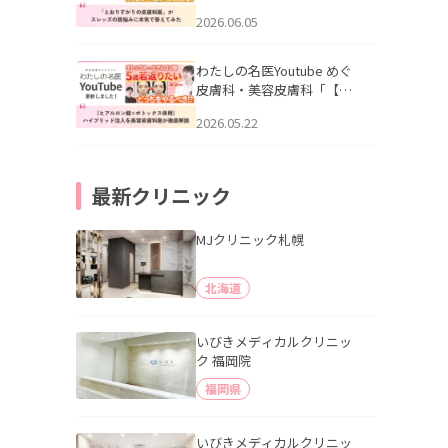
りすがりの皮膚科医”がスレ
2026.06.05
ッズの肌悩みに本気で答え
てみた」を公開いたしまし
た。
わたしの名医Youtube めぐ
皮膚科・美容皮膚科「【ヒ
アルロン酸×ボトックス併
2026.05.22
用】ハイブリッド注入を美
容皮膚科医が徹底解説」を
公開いたしました。
最新クリニック
MJクリニック札幌
北海道
いびきメディカルクリニッ
ク 福岡院
福岡県
いびきメディカルクリニッ