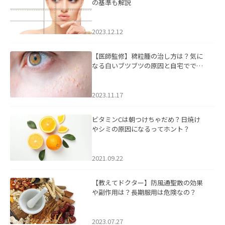
の基準も解説
2023.12.12
【医師監修】稗粒腫の治し方は？気に
なる白いブツブツの原因と自宅ででき
るケアについて
2023.11.17
ビタミンCは朝つけちゃだめ？日焼け
やシミの原因になるってホント？
2021.09.22
【教えてドクター】防風通聖散の効果
や副作用は？長期服用は危険なの？
2023.07.27