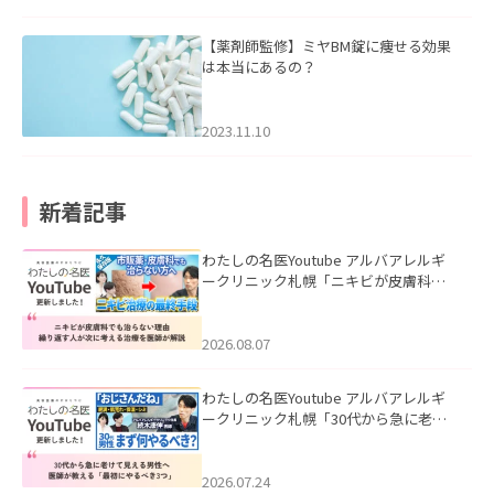
【薬剤師監修】ミヤBM錠に痩せる効果
は本当にあるの？
2023.11.10
新着記事
わたしの名医Youtube アルバアレルギ
ークリニック札幌「ニキビが皮膚科で
も治らない理由｜繰り返す人が次に考
える治療を医師が解説」を公開いたし
ました。
2026.08.07
わたしの名医Youtube アルバアレルギ
ークリニック札幌「30代から急に老け
て見える男性へ｜医師が教える「最初
にやるべき3つ」」を公開いたしまし
た。
2026.07.24