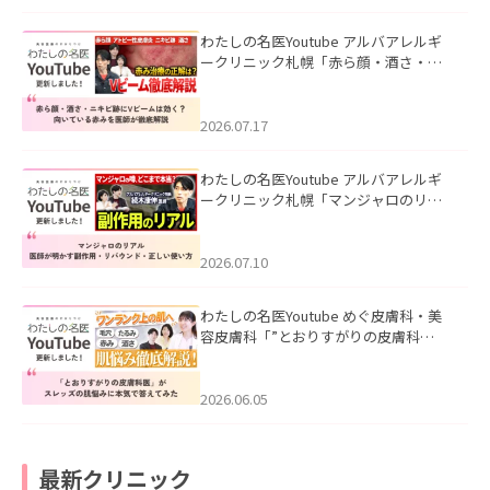
わたしの名医Youtube アルバアレルギ
ークリニック札幌「赤ら顔・酒さ・ニ
キビ跡にVビームは効く？向いている赤
みを医師が徹底解説」を公開いたしま
した。
2026.07.17
わたしの名医Youtube アルバアレルギ
ークリニック札幌「マンジャロのリア
ル｜医師が明かす副作用・リバウン
ド・正しい使い方」を公開いたしまし
た。
2026.07.10
わたしの名医Youtube めぐ皮膚科・美
容皮膚科「”とおりすがりの皮膚科
医”がスレッズの肌悩みに本気で答えて
みた」を公開いたしました。
2026.06.05
最新クリニック