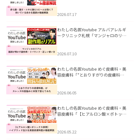
キビ跡にVビームは効く？向いている赤
みを医師が徹底解説」を公開いたしま
した。
2026.07.17
わたしの名医Youtube アルバアレルギ
ークリニック札幌「マンジャロのリア
ル｜医師が明かす副作用・リバウン
ド・正しい使い方」を公開いたしまし
た。
2026.07.10
わたしの名医Youtube めぐ皮膚科・美
容皮膚科「”とおりすがりの皮膚科
医”がスレッズの肌悩みに本気で答えて
みた」を公開いたしました。
2026.06.05
わたしの名医Youtube めぐ皮膚科・美
容皮膚科「【ヒアルロン酸×ボトック
ス併用】ハイブリッド注入を美容皮膚
科医が徹底解説」を公開いたしまし
た。
2026.05.22