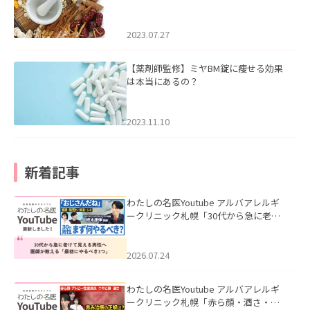
2023.07.27
【薬剤師監修】ミヤBM錠に痩せる効果
は本当にあるの？
2023.11.10
新着記事
わたしの名医Youtube アルバアレルギ
ークリニック札幌「30代から急に老け
て見える男性へ｜医師が教える「最初
にやるべき3つ」」を公開いたしまし
た。
2026.07.24
わたしの名医Youtube アルバアレルギ
ークリニック札幌「赤ら顔・酒さ・ニ