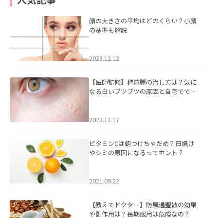
顔の大きさの平均はどのくらい？小顔
の基準も解説
2023.12.12
【医師監修】稗粒腫の治し方は？気に
なる白いブツブツの原因と自宅ででき
るケアについて
2023.11.17
ビタミンCは朝つけちゃだめ？日焼け
やシミの原因になるってホント？
2021.09.22
【教えてドクター】防風通聖散の効果
や副作用は？長期服用は危険なの？