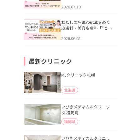
幌「マンジャロのリアル｜
2026.07.10
医師が明かす副作用・リバ
ウンド・正しい使い方」を
公開いたしました。
わたしの名医Youtube めぐ
皮膚科・美容皮膚科「”とお
りすがりの皮膚科医”がスレ
2026.06.05
ッズの肌悩みに本気で答え
てみた」を公開いたしまし
た。
最新クリニック
MJクリニック札幌
北海道
いびきメディカルクリニッ
ク 福岡院
福岡県
いびきメディカルクリニッ