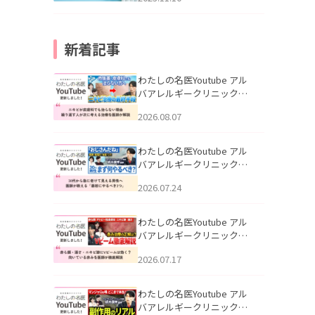
新着記事
わたしの名医Youtube アル
バアレルギークリニック札
幌「ニキビが皮膚科でも治
2026.08.07
らない理由｜繰り返す人が
次に考える治療を医師が解
説」を公開いたしました。
わたしの名医Youtube アル
バアレルギークリニック札
幌「30代から急に老けて見
2026.07.24
える男性へ｜医師が教える
「最初にやるべき3つ」」を
公開いたしました。
わたしの名医Youtube アル
バアレルギークリニック札
幌「赤ら顔・酒さ・ニキビ
2026.07.17
跡にVビームは効く？向いて
いる赤みを医師が徹底解
説」を公開いたしました。
わたしの名医Youtube アル
バアレルギークリニック札