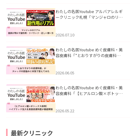
わたしの名医Youtube アルバアレルギ
ークリニック札幌「マンジャロのリア
ル｜医師が明かす副作用・リバウン
ド・正しい使い方」を公開いたしまし
た。
2026.07.10
わたしの名医Youtube めぐ皮膚科・美
容皮膚科「”とおりすがりの皮膚科
医”がスレッズの肌悩みに本気で答えて
みた」を公開いたしました。
2026.06.05
わたしの名医Youtube めぐ皮膚科・美
容皮膚科「【ヒアルロン酸×ボトック
ス併用】ハイブリッド注入を美容皮膚
科医が徹底解説」を公開いたしまし
た。
2026.05.22
最新クリニック