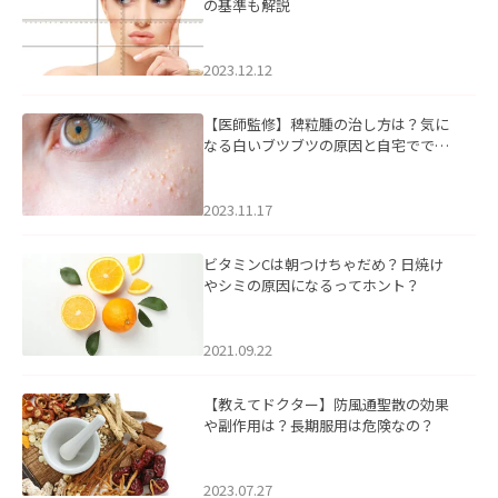
の基準も解説
2023.12.12
【医師監修】稗粒腫の治し方は？気に
なる白いブツブツの原因と自宅ででき
るケアについて
2023.11.17
ビタミンCは朝つけちゃだめ？日焼け
やシミの原因になるってホント？
2021.09.22
【教えてドクター】防風通聖散の効果
や副作用は？長期服用は危険なの？
2023.07.27