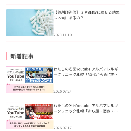
【薬剤師監修】ミヤBM錠に痩せる効果
は本当にあるの？
2023.11.10
新着記事
わたしの名医Youtube アルバアレルギ
ークリニック札幌「30代から急に老け
て見える男性へ｜医師が教える「最初
にやるべき3つ」」を公開いたしまし
た。
2026.07.24
わたしの名医Youtube アルバアレルギ
ークリニック札幌「赤ら顔・酒さ・ニ
キビ跡にVビームは効く？向いている赤
みを医師が徹底解説」を公開いたしま
した。
2026.07.17