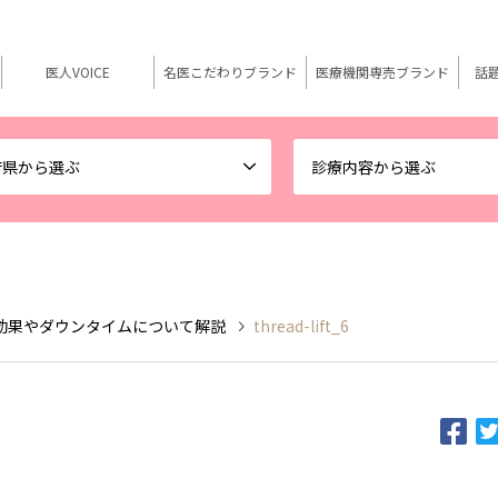
医人VOICE
名医こだわりブランド
医療機関専売ブランド
話
府県から選ぶ
診療内容から選ぶ
効果やダウンタイムについて解説
thread-lift_6