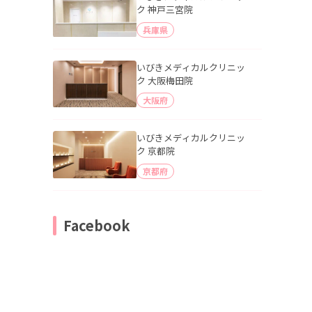
ク 神戸三宮院
兵庫県
いびきメディカルクリニッ
ク 大阪梅田院
大阪府
いびきメディカルクリニッ
ク 京都院
京都府
Facebook