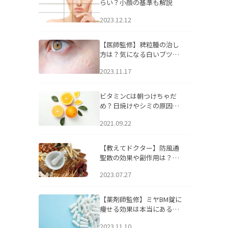
らい？小顔の基準も解説
2023.12.12
【医師監修】稗粒腫の治し
方は？気になる白いブツブ
ツの原因と自宅でできるケ
2023.11.17
アについて
ビタミンCは朝つけちゃだ
め？日焼けやシミの原因に
なるってホント？
2021.09.22
【教えてドクター】防風通
聖散の効果や副作用は？長
期服用は危険なの？
2023.07.27
【薬剤師監修】ミヤBM錠に
痩せる効果は本当にある
の？
2023.11.10