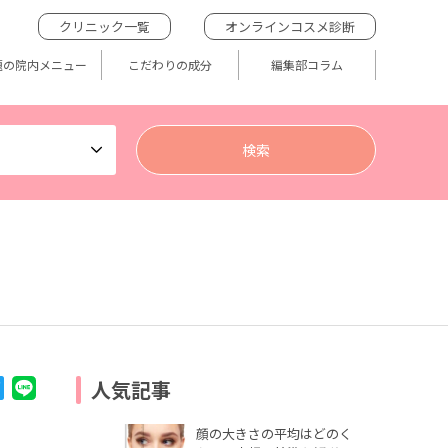
クリニック一覧
オンラインコスメ診断
題の院内メニュー
こだわりの成分
編集部コラム
人気記事
顔の大きさの平均はどのく