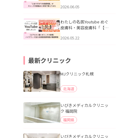
りすがりの皮膚科医”がスレ
2026.06.05
ッズの肌悩みに本気で答え
てみた」を公開いたしまし
た。
わたしの名医Youtube めぐ
皮膚科・美容皮膚科「【ヒ
アルロン酸×ボトックス併
2026.05.22
用】ハイブリッド注入を美
容皮膚科医が徹底解説」を
公開いたしました。
最新クリニック
MJクリニック札幌
北海道
いびきメディカルクリニッ
ク 福岡院
福岡県
いびきメディカルクリニッ