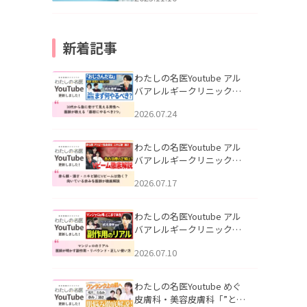
新着記事
わたしの名医Youtube アル
バアレルギークリニック札
幌「30代から急に老けて見
2026.07.24
える男性へ｜医師が教える
「最初にやるべき3つ」」を
公開いたしました。
わたしの名医Youtube アル
バアレルギークリニック札
幌「赤ら顔・酒さ・ニキビ
2026.07.17
跡にVビームは効く？向いて
いる赤みを医師が徹底解
説」を公開いたしました。
わたしの名医Youtube アル
バアレルギークリニック札
幌「マンジャロのリアル｜
2026.07.10
医師が明かす副作用・リバ
ウンド・正しい使い方」を
公開いたしました。
わたしの名医Youtube めぐ
皮膚科・美容皮膚科「”とお