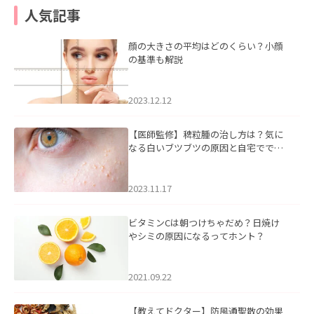
人気記事
顔の大きさの平均はどのくらい？小顔
の基準も解説
2023.12.12
【医師監修】稗粒腫の治し方は？気に
なる白いブツブツの原因と自宅ででき
るケアについて
2023.11.17
ビタミンCは朝つけちゃだめ？日焼け
やシミの原因になるってホント？
2021.09.22
【教えてドクター】防風通聖散の効果