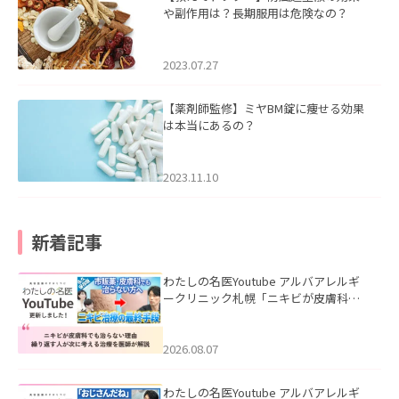
や副作用は？長期服用は危険なの？
2023.07.27
【薬剤師監修】ミヤBM錠に痩せる効果
は本当にあるの？
2023.11.10
新着記事
わたしの名医Youtube アルバアレルギ
ークリニック札幌「ニキビが皮膚科で
も治らない理由｜繰り返す人が次に考
える治療を医師が解説」を公開いたし
ました。
2026.08.07
わたしの名医Youtube アルバアレルギ