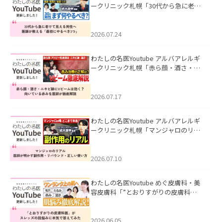
ークリニック札幌「30代から急に老け
て見える男性へ｜医師が教える「最初
にやるべき3つ」」を公開いたしまし
た。
2026.07.24
わたしの名医Youtube アルバアレルギ
ークリニック札幌「赤ら顔・酒さ・ニ
キビ跡にVビームは効く？向いている赤
みを医師が徹底解説」を公開いたしま
した。
2026.07.17
わたしの名医Youtube アルバアレルギ
ークリニック札幌「マンジャロのリア
ル｜医師が明かす副作用・リバウン
ド・正しい使い方」を公開いたしまし
た。
2026.07.10
わたしの名医Youtube めぐ皮膚科・美
容皮膚科「”とおりすがりの皮膚科
医”がスレッズの肌悩みに本気で答えて
みた」を公開いたしました。
2026.06.05