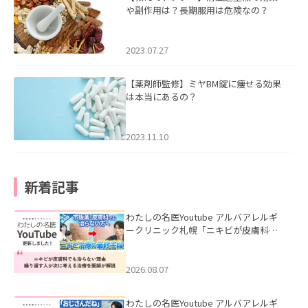
や副作用は？長期服用は危険なの？
2023.07.27
【薬剤師監修】ミヤBM錠に痩せる効果
は本当にあるの？
2023.11.10
新着記事
わたしの名医Youtube アルバアレルギ
ークリニック札幌「ニキビが皮膚科で
も治らない理由｜繰り返す人が次に考
える治療を医師が解説」を公開いたし
ました。
2026.08.07
わたしの名医Youtube アルバアレルギ