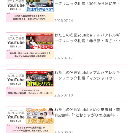
ークリニック札幌「30代から急に老け
て見える男性へ｜医師が教える「最初
にやるべき3つ」」を公開いたしまし
た。
2026.07.24
わたしの名医Youtube アルバアレルギ
ークリニック札幌「赤ら顔・酒さ・ニ
キビ跡にVビームは効く？向いている赤
みを医師が徹底解説」を公開いたしま
した。
2026.07.17
わたしの名医Youtube アルバアレルギ
ークリニック札幌「マンジャロのリア
ル｜医師が明かす副作用・リバウン
ド・正しい使い方」を公開いたしまし
た。
2026.07.10
わたしの名医Youtube めぐ皮膚科・美
容皮膚科「”とおりすがりの皮膚科
医”がスレッズの肌悩みに本気で答えて
みた」を公開いたしました。
2026.06.05