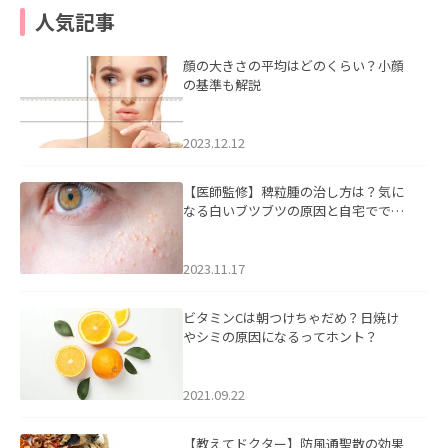
人気記事
顔の大きさの平均はどのくらい？小顔
の基準も解説
2023.12.12
【医師監修】稗粒腫の治し方は？気に
なる白いブツブツの原因と自宅ででき
るケアについて
2023.11.17
ビタミンCは朝つけちゃだめ？日焼け
やシミの原因になるってホント？
2021.09.22
【教えてドクター】防風通聖散の効果