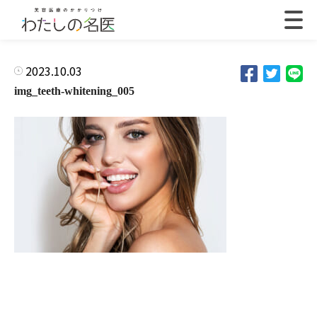
2023.10.03
img_teeth-whitening_005