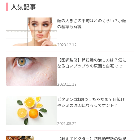
人気記事
顔の大きさの平均はどのくらい？小顔
の基準も解説
2023.12.12
【医師監修】稗粒腫の治し方は？気に
なる白いブツブツの原因と自宅ででき
るケアについて
2023.11.17
ビタミンCは朝つけちゃだめ？日焼け
やシミの原因になるってホント？
2021.09.22
【教えてドクター】防風通聖散の効果