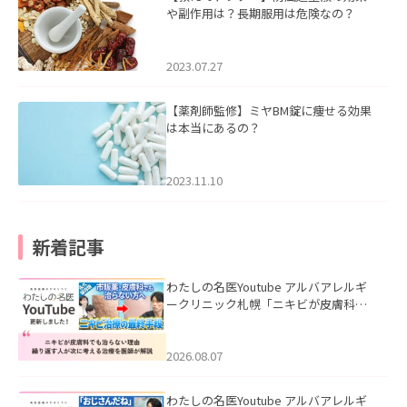
や副作用は？長期服用は危険なの？
2023.07.27
【薬剤師監修】ミヤBM錠に痩せる効果
は本当にあるの？
2023.11.10
新着記事
わたしの名医Youtube アルバアレルギ
ークリニック札幌「ニキビが皮膚科で
も治らない理由｜繰り返す人が次に考
える治療を医師が解説」を公開いたし
ました。
2026.08.07
わたしの名医Youtube アルバアレルギ