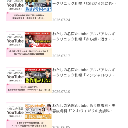
ークリニック札幌「30代から急に老け
て見える男性へ｜医師が教える「最初
にやるべき3つ」」を公開いたしまし
た。
2026.07.24
わたしの名医Youtube アルバアレルギ
ークリニック札幌「赤ら顔・酒さ・ニ
キビ跡にVビームは効く？向いている赤
みを医師が徹底解説」を公開いたしま
した。
2026.07.17
わたしの名医Youtube アルバアレルギ
ークリニック札幌「マンジャロのリア
ル｜医師が明かす副作用・リバウン
ド・正しい使い方」を公開いたしまし
た。
2026.07.10
わたしの名医Youtube めぐ皮膚科・美
容皮膚科「”とおりすがりの皮膚科
医”がスレッズの肌悩みに本気で答えて
みた」を公開いたしました。
2026.06.05