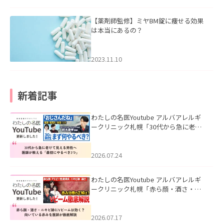
【薬剤師監修】ミヤBM錠に痩せる効果
は本当にあるの？
2023.11.10
新着記事
わたしの名医Youtube アルバアレルギ
ークリニック札幌「30代から急に老け
て見える男性へ｜医師が教える「最初
にやるべき3つ」」を公開いたしまし
た。
2026.07.24
わたしの名医Youtube アルバアレルギ
ークリニック札幌「赤ら顔・酒さ・ニ
キビ跡にVビームは効く？向いている赤
みを医師が徹底解説」を公開いたしま
した。
2026.07.17