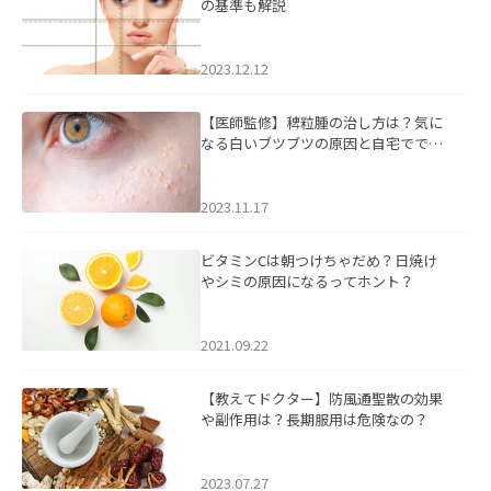
の基準も解説
2023.12.12
【医師監修】稗粒腫の治し方は？気に
なる白いブツブツの原因と自宅ででき
るケアについて
2023.11.17
ビタミンCは朝つけちゃだめ？日焼け
やシミの原因になるってホント？
2021.09.22
【教えてドクター】防風通聖散の効果
や副作用は？長期服用は危険なの？
2023.07.27