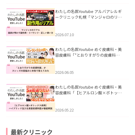
わたしの名医Youtube アルバアレルギ
ークリニック札幌「マンジャロのリア
ル｜医師が明かす副作用・リバウン
ド・正しい使い方」を公開いたしまし
た。
2026.07.10
わたしの名医Youtube めぐ皮膚科・美
容皮膚科「”とおりすがりの皮膚科
医”がスレッズの肌悩みに本気で答えて
みた」を公開いたしました。
2026.06.05
わたしの名医Youtube めぐ皮膚科・美
容皮膚科「【ヒアルロン酸×ボトック
ス併用】ハイブリッド注入を美容皮膚
科医が徹底解説」を公開いたしまし
た。
2026.05.22
最新クリニック