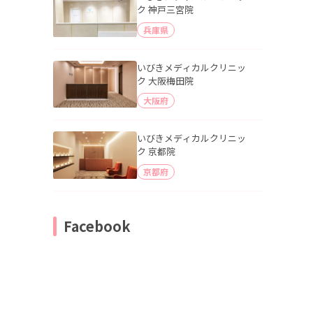
ク 神戸三宮院
兵庫県
いびきメディカルクリニッ
ク 大阪梅田院
大阪府
いびきメディカルクリニッ
ク 京都院
京都府
Facebook