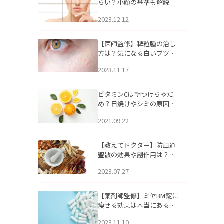
らい？小顔の基準も解説
2023.12.12
【医師監修】稗粒腫の治し
方は？気になる白いブツブ
ツの原因と自宅でできるケ
2023.11.17
アについて
ビタミンCは朝つけちゃだ
め？日焼けやシミの原因に
なるってホント？
2021.09.22
【教えてドクター】防風通
聖散の効果や副作用は？長
期服用は危険なの？
2023.07.27
【薬剤師監修】ミヤBM錠に
痩せる効果は本当にある
の？
2023.11.10