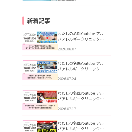
新着記事
わたしの名医Youtube アル
バアレルギークリニック札
幌「ニキビが皮膚科でも治
2026.08.07
らない理由｜繰り返す人が
次に考える治療を医師が解
説」を公開いたしました。
わたしの名医Youtube アル
バアレルギークリニック札
幌「30代から急に老けて見
2026.07.24
える男性へ｜医師が教える
「最初にやるべき3つ」」を
公開いたしました。
わたしの名医Youtube アル
バアレルギークリニック札
幌「赤ら顔・酒さ・ニキビ
2026.07.17
跡にVビームは効く？向いて
いる赤みを医師が徹底解
説」を公開いたしました。
わたしの名医Youtube アル
バアレルギークリニック札