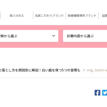
医人VOICE
名医こだわりブランド
医療機関専売ブランド
話
府県から選ぶ
診療内容から選ぶ
の落とし方を原因別に解説！白い歯を保つ5つの習慣も
img_teeth-w