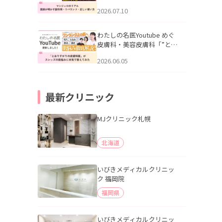
幌「マンジャロのリアル｜
2026.07.10
医師が明かす副作用・リバ
ウンド・正しい使い方」を
公開いたしました。
わたしの名医Youtube めぐ
皮膚科・美容皮膚科「”とお
りすがりの皮膚科医”がスレ
2026.06.05
ッズの肌悩みに本気で答え
てみた」を公開いたしまし
た。
最新クリニック
MJクリニック札幌
北海道
いびきメディカルクリニッ
ク 福岡院
福岡県
いびきメディカルクリニッ