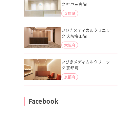
ク 神戸三宮院
兵庫県
いびきメディカルクリニッ
ク 大阪梅田院
大阪府
いびきメディカルクリニッ
ク 京都院
京都府
Facebook