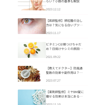
らい？小顔の基準も解説
2023.12.12
【医師監修】稗粒腫の治し
方は？気になる白いブツブ
ツの原因と自宅でできるケ
2023.11.17
アについて
ビタミンCは朝つけちゃだ
め？日焼けやシミの原因に
なるってホント？
2021.09.22
【教えてドクター】防風通
聖散の効果や副作用は？長
期服用は危険なの？
2023.07.27
【薬剤師監修】ミヤBM錠に
痩せる効果は本当にある
の？
2023.11.10