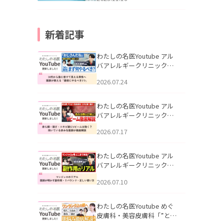
新着記事
わたしの名医Youtube アル
バアレルギークリニック札
幌「30代から急に老けて見
2026.07.24
える男性へ｜医師が教える
「最初にやるべき3つ」」を
公開いたしました。
わたしの名医Youtube アル
バアレルギークリニック札
幌「赤ら顔・酒さ・ニキビ
2026.07.17
跡にVビームは効く？向いて
いる赤みを医師が徹底解
説」を公開いたしました。
わたしの名医Youtube アル
バアレルギークリニック札
幌「マンジャロのリアル｜
2026.07.10
医師が明かす副作用・リバ
ウンド・正しい使い方」を
公開いたしました。
わたしの名医Youtube めぐ
皮膚科・美容皮膚科「”とお