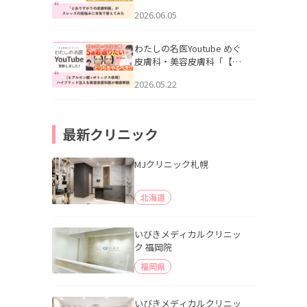
りすがりの皮膚科医”がスレ
2026.06.05
ッズの肌悩みに本気で答え
てみた」を公開いたしまし
た。
わたしの名医Youtube めぐ
皮膚科・美容皮膚科「【ヒ
アルロン酸×ボトックス併
2026.05.22
用】ハイブリッド注入を美
容皮膚科医が徹底解説」を
公開いたしました。
最新クリニック
MJクリニック札幌
北海道
いびきメディカルクリニッ
ク 福岡院
福岡県
いびきメディカルクリニッ