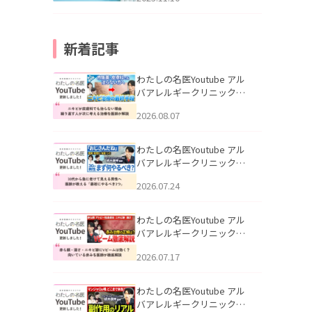
新着記事
わたしの名医Youtube アル
バアレルギークリニック札
幌「ニキビが皮膚科でも治
2026.08.07
らない理由｜繰り返す人が
次に考える治療を医師が解
説」を公開いたしました。
わたしの名医Youtube アル
バアレルギークリニック札
幌「30代から急に老けて見
2026.07.24
える男性へ｜医師が教える
「最初にやるべき3つ」」を
公開いたしました。
わたしの名医Youtube アル
バアレルギークリニック札
幌「赤ら顔・酒さ・ニキビ
2026.07.17
跡にVビームは効く？向いて
いる赤みを医師が徹底解
説」を公開いたしました。
わたしの名医Youtube アル
バアレルギークリニック札