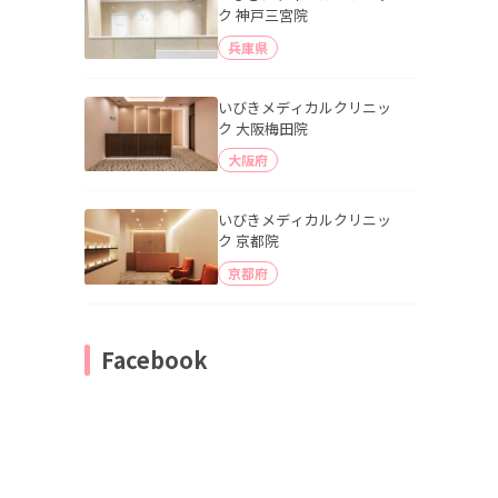
ク 神戸三宮院
兵庫県
いびきメディカルクリニッ
ク 大阪梅田院
大阪府
いびきメディカルクリニッ
ク 京都院
京都府
Facebook