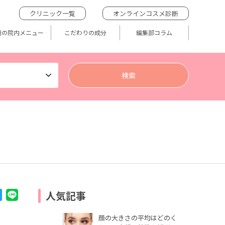
クリニック一覧
オンラインコスメ診断
題の院内メニュー
こだわりの成分
編集部コラム
人気記事
顔の大きさの平均はどのく