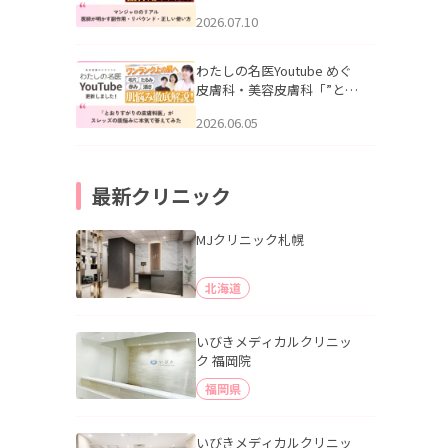
幌「マンジャロのリアル｜
2026.07.10
医師が明かす副作用・リバ
ウンド・正しい使い方」を
公開いたしました。
わたしの名医Youtube めぐ
皮膚科・美容皮膚科「”とお
りすがりの皮膚科医”がスレ
2026.06.05
ッズの肌悩みに本気で答え
てみた」を公開いたしまし
た。
最新クリニック
MJクリニック札幌
北海道
いびきメディカルクリニッ
ク 福岡院
福岡県
いびきメディカルクリニッ