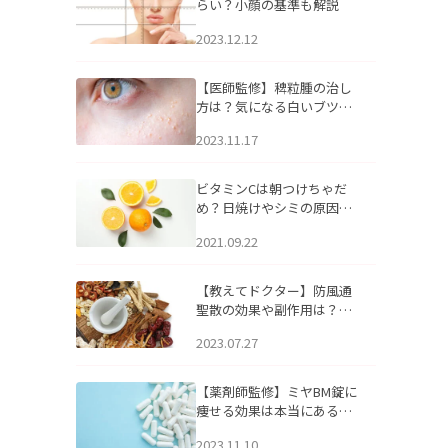
らい？小顔の基準も解説
2023.12.12
【医師監修】稗粒腫の治し
方は？気になる白いブツブ
ツの原因と自宅でできるケ
2023.11.17
アについて
ビタミンCは朝つけちゃだ
め？日焼けやシミの原因に
なるってホント？
2021.09.22
【教えてドクター】防風通
聖散の効果や副作用は？長
期服用は危険なの？
2023.07.27
【薬剤師監修】ミヤBM錠に
痩せる効果は本当にある
の？
2023.11.10