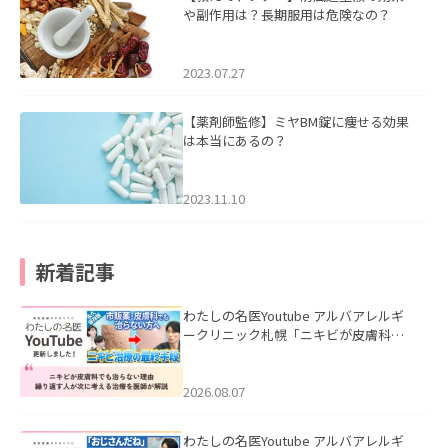
や副作用は？長期服用は危険なの？
2023.07.27
【薬剤師監修】ミヤBM錠に痩せる効果
は本当にあるの？
2023.11.10
新着記事
わたしの名医Youtube アルバアレルギ
ークリニック札幌「ニキビが皮膚科で
も治らない理由｜繰り返す人が次に考
える治療を医師が解説」を公開いたし
ました。
2026.08.07
わたしの名医Youtube アルバアレルギ