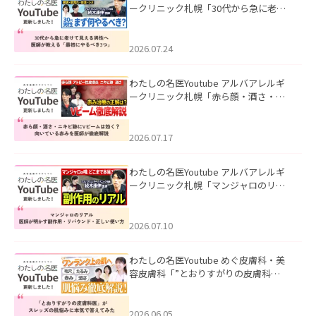
ークリニック札幌「30代から急に老け
て見える男性へ｜医師が教える「最初
にやるべき3つ」」を公開いたしまし
た。
2026.07.24
わたしの名医Youtube アルバアレルギ
ークリニック札幌「赤ら顔・酒さ・ニ
キビ跡にVビームは効く？向いている赤
みを医師が徹底解説」を公開いたしま
した。
2026.07.17
わたしの名医Youtube アルバアレルギ
ークリニック札幌「マンジャロのリア
ル｜医師が明かす副作用・リバウン
ド・正しい使い方」を公開いたしまし
た。
2026.07.10
わたしの名医Youtube めぐ皮膚科・美
容皮膚科「”とおりすがりの皮膚科
医”がスレッズの肌悩みに本気で答えて
みた」を公開いたしました。
2026.06.05