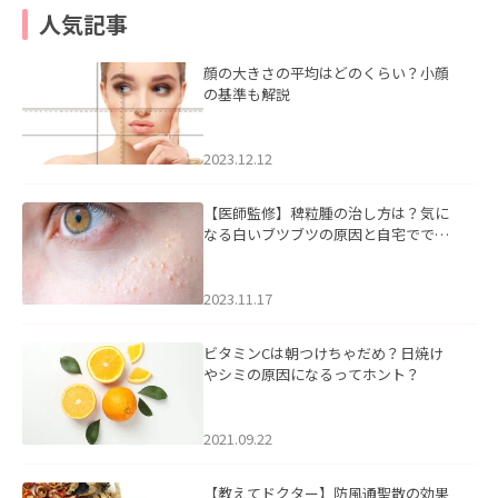
人気記事
顔の大きさの平均はどのくらい？小顔
の基準も解説
2023.12.12
【医師監修】稗粒腫の治し方は？気に
なる白いブツブツの原因と自宅ででき
るケアについて
2023.11.17
ビタミンCは朝つけちゃだめ？日焼け
やシミの原因になるってホント？
2021.09.22
【教えてドクター】防風通聖散の効果