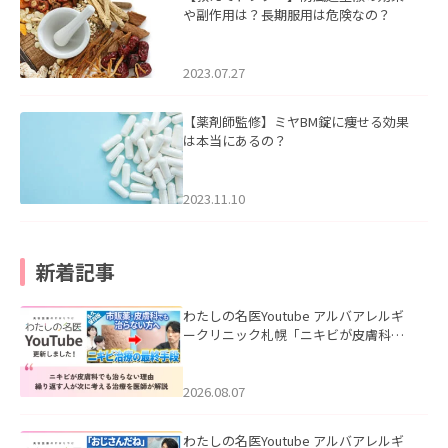
や副作用は？長期服用は危険なの？
2023.07.27
【薬剤師監修】ミヤBM錠に痩せる効果
は本当にあるの？
2023.11.10
新着記事
わたしの名医Youtube アルバアレルギ
ークリニック札幌「ニキビが皮膚科で
も治らない理由｜繰り返す人が次に考
える治療を医師が解説」を公開いたし
ました。
2026.08.07
わたしの名医Youtube アルバアレルギ