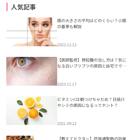
人気記事
顔の大きさの平均はどのくらい？小顔
の基準も解説
2023.12.12
【医師監修】稗粒腫の治し方は？気に
なる白いブツブツの原因と自宅ででき
るケアについて
2023.11.17
ビタミンCは朝つけちゃだめ？日焼け
やシミの原因になるってホント？
2021.09.22
【教えてドクター】防風通聖散の効果