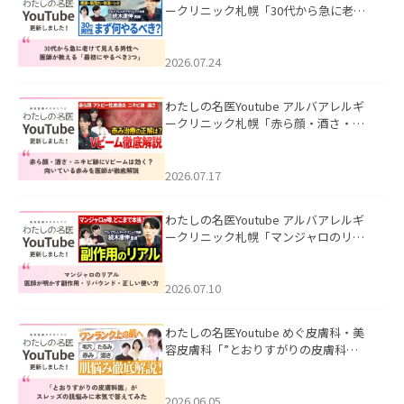
ークリニック札幌「30代から急に老け
て見える男性へ｜医師が教える「最初
にやるべき3つ」」を公開いたしまし
た。
2026.07.24
わたしの名医Youtube アルバアレルギ
ークリニック札幌「赤ら顔・酒さ・ニ
キビ跡にVビームは効く？向いている赤
みを医師が徹底解説」を公開いたしま
した。
2026.07.17
わたしの名医Youtube アルバアレルギ
ークリニック札幌「マンジャロのリア
ル｜医師が明かす副作用・リバウン
ド・正しい使い方」を公開いたしまし
た。
2026.07.10
わたしの名医Youtube めぐ皮膚科・美
容皮膚科「”とおりすがりの皮膚科
医”がスレッズの肌悩みに本気で答えて
みた」を公開いたしました。
2026.06.05