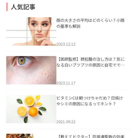
人気記事
顔の大きさの平均はどのくらい？小顔
の基準も解説
2023.12.12
【医師監修】稗粒腫の治し方は？気に
なる白いブツブツの原因と自宅ででき
るケアについて
2023.11.17
ビタミンCは朝つけちゃだめ？日焼け
やシミの原因になるってホント？
2021.09.22
【教えてドクター】防風通聖散の効果