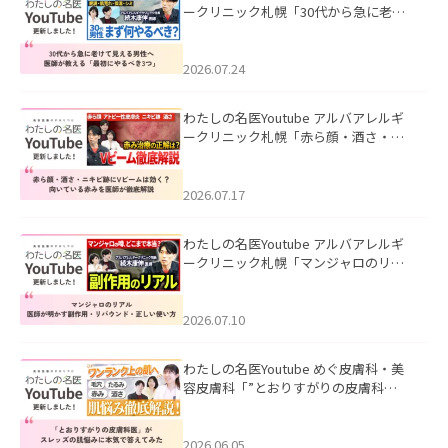
ークリニック札幌「30代から急に老け
て見える男性へ｜医師が教える「最初
にやるべき3つ」」を公開いたしまし
た。
2026.07.24
わたしの名医Youtube アルバアレルギ
ークリニック札幌「赤ら顔・酒さ・ニ
キビ跡にVビームは効く？向いている赤
みを医師が徹底解説」を公開いたしま
した。
2026.07.17
わたしの名医Youtube アルバアレルギ
ークリニック札幌「マンジャロのリア
ル｜医師が明かす副作用・リバウン
ド・正しい使い方」を公開いたしまし
た。
2026.07.10
わたしの名医Youtube めぐ皮膚科・美
容皮膚科「”とおりすがりの皮膚科
医”がスレッズの肌悩みに本気で答えて
みた」を公開いたしました。
2026.06.05