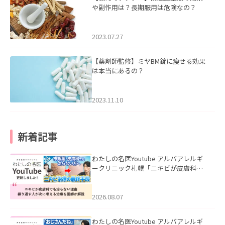
や副作用は？長期服用は危険なの？
2023.07.27
【薬剤師監修】ミヤBM錠に痩せる効果
は本当にあるの？
2023.11.10
新着記事
わたしの名医Youtube アルバアレルギ
ークリニック札幌「ニキビが皮膚科で
も治らない理由｜繰り返す人が次に考
える治療を医師が解説」を公開いたし
ました。
2026.08.07
わたしの名医Youtube アルバアレルギ