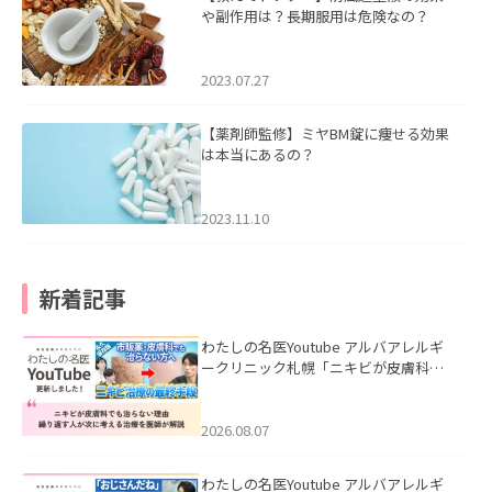
や副作用は？長期服用は危険なの？
2023.07.27
【薬剤師監修】ミヤBM錠に痩せる効果
は本当にあるの？
2023.11.10
新着記事
わたしの名医Youtube アルバアレルギ
ークリニック札幌「ニキビが皮膚科で
も治らない理由｜繰り返す人が次に考
える治療を医師が解説」を公開いたし
ました。
2026.08.07
わたしの名医Youtube アルバアレルギ