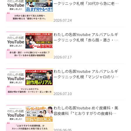
ークリニック札幌「30代から急に老け
て見える男性へ｜医師が教える「最初
にやるべき3つ」」を公開いたしまし
た。
2026.07.24
わたしの名医Youtube アルバアレルギ
ークリニック札幌「赤ら顔・酒さ・ニ
キビ跡にVビームは効く？向いている赤
みを医師が徹底解説」を公開いたしま
した。
2026.07.17
わたしの名医Youtube アルバアレルギ
ークリニック札幌「マンジャロのリア
ル｜医師が明かす副作用・リバウン
ド・正しい使い方」を公開いたしまし
た。
2026.07.10
わたしの名医Youtube めぐ皮膚科・美
容皮膚科「”とおりすがりの皮膚科
医”がスレッズの肌悩みに本気で答えて
みた」を公開いたしました。
2026.06.05