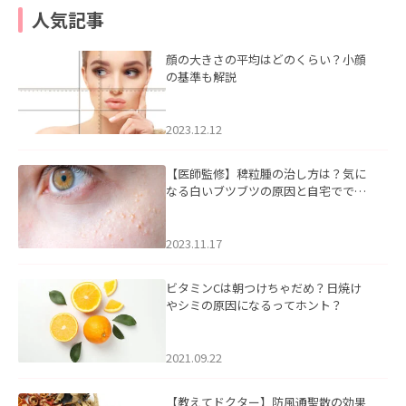
人気記事
顔の大きさの平均はどのくらい？小顔
の基準も解説
2023.12.12
【医師監修】稗粒腫の治し方は？気に
なる白いブツブツの原因と自宅ででき
るケアについて
2023.11.17
ビタミンCは朝つけちゃだめ？日焼け
やシミの原因になるってホント？
2021.09.22
【教えてドクター】防風通聖散の効果