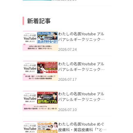
新着記事
わたしの名医Youtube アル
バアレルギークリニック札
幌「30代から急に老けて見
2026.07.24
える男性へ｜医師が教える
「最初にやるべき3つ」」を
公開いたしました。
わたしの名医Youtube アル
バアレルギークリニック札
幌「赤ら顔・酒さ・ニキビ
2026.07.17
跡にVビームは効く？向いて
いる赤みを医師が徹底解
説」を公開いたしました。
わたしの名医Youtube アル
バアレルギークリニック札
幌「マンジャロのリアル｜
2026.07.10
医師が明かす副作用・リバ
ウンド・正しい使い方」を
公開いたしました。
わたしの名医Youtube めぐ
皮膚科・美容皮膚科「”とお