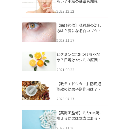
らい？小顔の基準も解説
2023.12.12
【医師監修】稗粒腫の治し
方は？気になる白いブツブ
ツの原因と自宅でできるケ
2023.11.17
アについて
ビタミンCは朝つけちゃだ
め？日焼けやシミの原因に
なるってホント？
2021.09.22
【教えてドクター】防風通
聖散の効果や副作用は？長
期服用は危険なの？
2023.07.27
【薬剤師監修】ミヤBM錠に
痩せる効果は本当にある
の？
2023.11.10