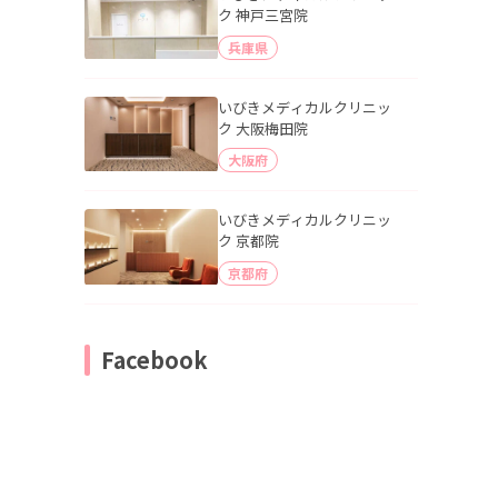
ク 神戸三宮院
兵庫県
いびきメディカルクリニッ
ク 大阪梅田院
大阪府
いびきメディカルクリニッ
ク 京都院
京都府
Facebook