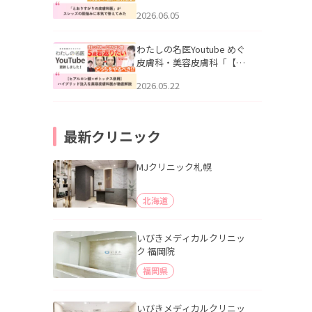
りすがりの皮膚科医”がスレ
2026.06.05
ッズの肌悩みに本気で答え
てみた」を公開いたしまし
た。
わたしの名医Youtube めぐ
皮膚科・美容皮膚科「【ヒ
アルロン酸×ボトックス併
2026.05.22
用】ハイブリッド注入を美
容皮膚科医が徹底解説」を
公開いたしました。
最新クリニック
MJクリニック札幌
北海道
いびきメディカルクリニッ
ク 福岡院
福岡県
いびきメディカルクリニッ