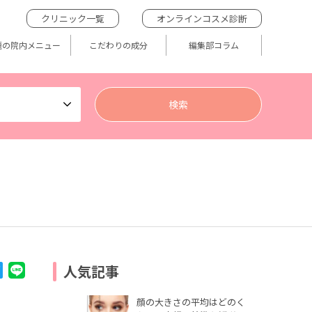
クリニック一覧
オンラインコスメ診断
題の院内メニュー
こだわりの成分
編集部コラム
人気記事
顔の大きさの平均はどのく