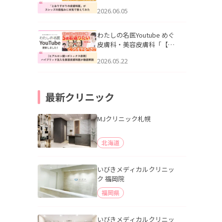
りすがりの皮膚科医”がスレ
2026.06.05
ッズの肌悩みに本気で答え
てみた」を公開いたしまし
た。
わたしの名医Youtube めぐ
皮膚科・美容皮膚科「【ヒ
アルロン酸×ボトックス併
2026.05.22
用】ハイブリッド注入を美
容皮膚科医が徹底解説」を
公開いたしました。
最新クリニック
MJクリニック札幌
北海道
いびきメディカルクリニッ
ク 福岡院
福岡県
いびきメディカルクリニッ