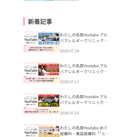
新着記事
わたしの名医Youtube アル
バアレルギークリニック札
幌「30代から急に老けて見
2026.07.24
える男性へ｜医師が教える
「最初にやるべき3つ」」を
公開いたしました。
わたしの名医Youtube アル
バアレルギークリニック札
幌「赤ら顔・酒さ・ニキビ
2026.07.17
跡にVビームは効く？向いて
いる赤みを医師が徹底解
説」を公開いたしました。
わたしの名医Youtube アル
バアレルギークリニック札
幌「マンジャロのリアル｜
2026.07.10
医師が明かす副作用・リバ
ウンド・正しい使い方」を
公開いたしました。
わたしの名医Youtube めぐ
皮膚科・美容皮膚科「”とお