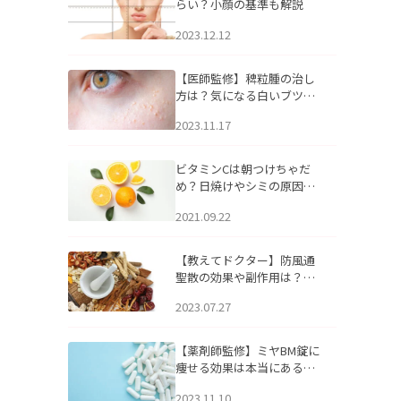
らい？小顔の基準も解説
2023.12.12
【医師監修】稗粒腫の治し
方は？気になる白いブツブ
ツの原因と自宅でできるケ
2023.11.17
アについて
ビタミンCは朝つけちゃだ
め？日焼けやシミの原因に
なるってホント？
2021.09.22
【教えてドクター】防風通
聖散の効果や副作用は？長
期服用は危険なの？
2023.07.27
【薬剤師監修】ミヤBM錠に
痩せる効果は本当にある
の？
2023.11.10