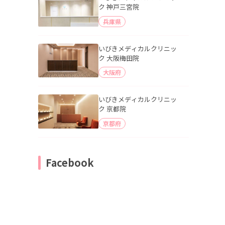
ク 神戸三宮院
兵庫県
いびきメディカルクリニッ
ク 大阪梅田院
大阪府
いびきメディカルクリニッ
ク 京都院
京都府
Facebook