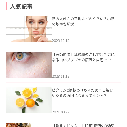
人気記事
顔の大きさの平均はどのくらい？小顔
の基準も解説
2023.12.12
【医師監修】稗粒腫の治し方は？気に
なる白いブツブツの原因と自宅ででき
るケアについて
2023.11.17
ビタミンCは朝つけちゃだめ？日焼け
やシミの原因になるってホント？
2021.09.22
【教えてドクター】防風通聖散の効果