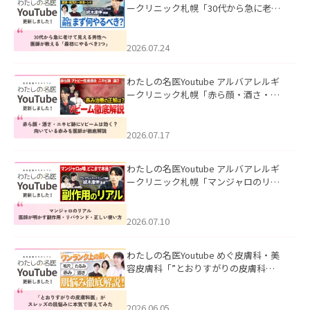
ークリニック札幌「30代から急に老け
て見える男性へ｜医師が教える「最初
にやるべき3つ」」を公開いたしまし
た。
2026.07.24
わたしの名医Youtube アルバアレルギ
ークリニック札幌「赤ら顔・酒さ・ニ
キビ跡にVビームは効く？向いている赤
みを医師が徹底解説」を公開いたしま
した。
2026.07.17
わたしの名医Youtube アルバアレルギ
ークリニック札幌「マンジャロのリア
ル｜医師が明かす副作用・リバウン
ド・正しい使い方」を公開いたしまし
た。
2026.07.10
わたしの名医Youtube めぐ皮膚科・美
容皮膚科「”とおりすがりの皮膚科
医”がスレッズの肌悩みに本気で答えて
みた」を公開いたしました。
2026.06.05