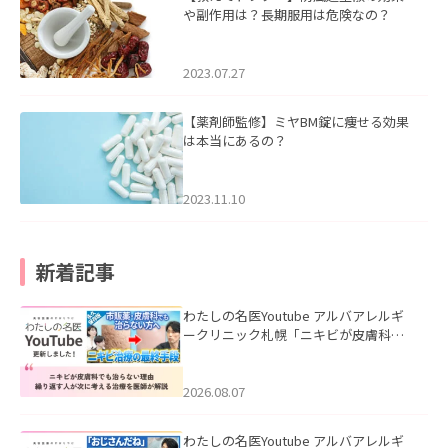
や副作用は？長期服用は危険なの？
2023.07.27
【薬剤師監修】ミヤBM錠に痩せる効果
は本当にあるの？
2023.11.10
新着記事
わたしの名医Youtube アルバアレルギ
ークリニック札幌「ニキビが皮膚科で
も治らない理由｜繰り返す人が次に考
える治療を医師が解説」を公開いたし
ました。
2026.08.07
わたしの名医Youtube アルバアレルギ