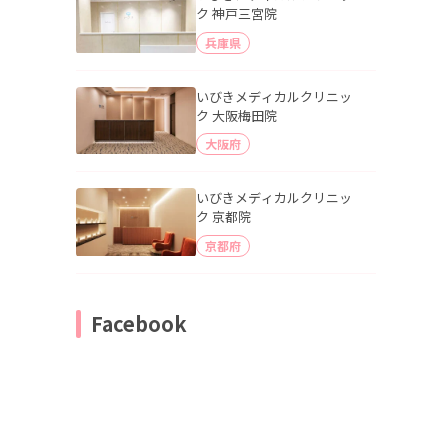
ク 神戸三宮院
兵庫県
いびきメディカルクリニッ
ク 大阪梅田院
大阪府
いびきメディカルクリニッ
ク 京都院
京都府
Facebook