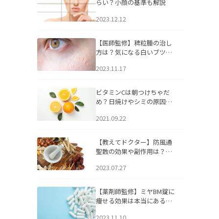
らい？小顔の基準も解説
2023.12.12
【医師監修】稗粒腫の治し
方は？気になる白いブツブ
ツの原因と自宅でできるケ
2023.11.17
アについて
ビタミンCは朝つけちゃだ
め？日焼けやシミの原因に
なるってホント？
2021.09.22
【教えてドクター】防風通
聖散の効果や副作用は？長
期服用は危険なの？
2023.07.27
【薬剤師監修】ミヤBM錠に
痩せる効果は本当にある
の？
2023.11.10