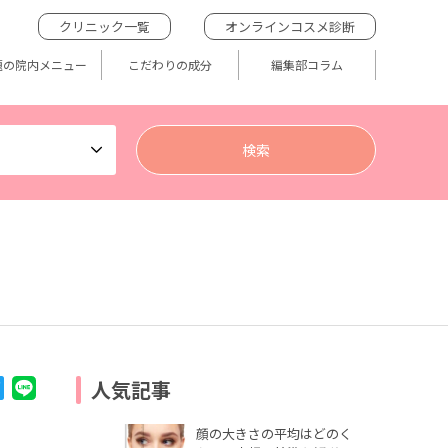
クリニック一覧
オンラインコスメ診断
題の院内メニュー
こだわりの成分
編集部コラム
人気記事
顔の大きさの平均はどのく