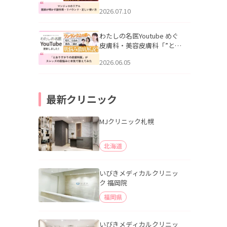
幌「マンジャロのリアル｜
2026.07.10
医師が明かす副作用・リバ
ウンド・正しい使い方」を
公開いたしました。
わたしの名医Youtube めぐ
皮膚科・美容皮膚科「”とお
りすがりの皮膚科医”がスレ
2026.06.05
ッズの肌悩みに本気で答え
てみた」を公開いたしまし
た。
最新クリニック
MJクリニック札幌
北海道
いびきメディカルクリニッ
ク 福岡院
福岡県
いびきメディカルクリニッ