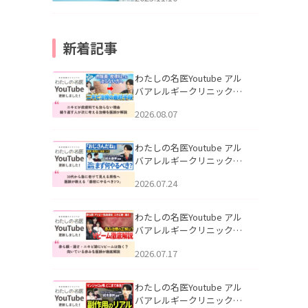
新着記事
わたしの名医Youtube アル
バアレルギークリニック札
幌「ニキビが皮膚科でも治
2026.08.07
らない理由｜繰り返す人が
次に考える治療を医師が解
説」を公開いたしました。
わたしの名医Youtube アル
バアレルギークリニック札
幌「30代から急に老けて見
2026.07.24
える男性へ｜医師が教える
「最初にやるべき3つ」」を
公開いたしました。
わたしの名医Youtube アル
バアレルギークリニック札
幌「赤ら顔・酒さ・ニキビ
2026.07.17
跡にVビームは効く？向いて
いる赤みを医師が徹底解
説」を公開いたしました。
わたしの名医Youtube アル
バアレルギークリニック札