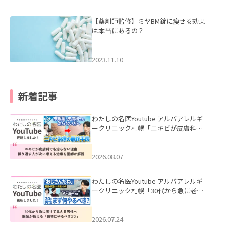
【薬剤師監修】ミヤBM錠に痩せる効果
は本当にあるの？
2023.11.10
新着記事
わたしの名医Youtube アルバアレルギ
ークリニック札幌「ニキビが皮膚科で
も治らない理由｜繰り返す人が次に考
える治療を医師が解説」を公開いたし
ました。
2026.08.07
わたしの名医Youtube アルバアレルギ
ークリニック札幌「30代から急に老け
て見える男性へ｜医師が教える「最初
にやるべき3つ」」を公開いたしまし
た。
2026.07.24