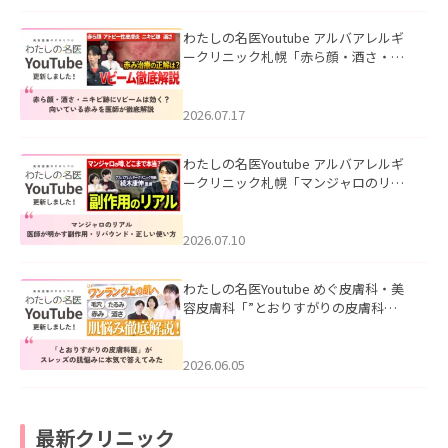
わたしの名医Youtube アルバアレルギ
ークリニック札幌「赤ら顔・酒さ・ニ
キビ跡にVビームは効く？向いている赤
みを医師が徹底解説」を公開いたしま
した。
2026.07.17
わたしの名医Youtube アルバアレルギ
ークリニック札幌「マンジャロのリア
ル｜医師が明かす副作用・リバウン
ド・正しい使い方」を公開いたしまし
た。
2026.07.10
わたしの名医Youtube めぐ皮膚科・美
容皮膚科「”とおりすがりの皮膚科
医”がスレッズの肌悩みに本気で答えて
みた」を公開いたしました。
2026.06.05
最新クリニック