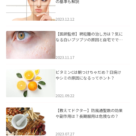
の基準も解説
2023.12.12
【医師監修】稗粒腫の治し方は？気に
なる白いブツブツの原因と自宅ででき
るケアについて
2023.11.17
ビタミンCは朝つけちゃだめ？日焼け
やシミの原因になるってホント？
2021.09.22
【教えてドクター】防風通聖散の効果
や副作用は？長期服用は危険なの？
2023.07.27