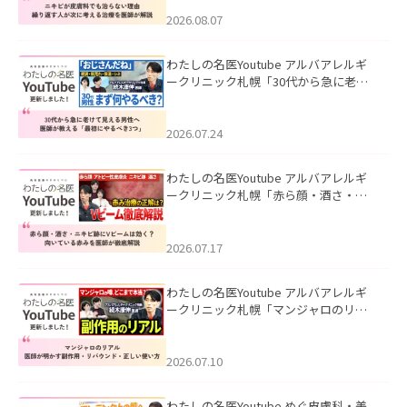
える治療を医師が解説」を公開いたし
ました。
2026.08.07
わたしの名医Youtube アルバアレルギ
ークリニック札幌「30代から急に老け
て見える男性へ｜医師が教える「最初
にやるべき3つ」」を公開いたしまし
た。
2026.07.24
わたしの名医Youtube アルバアレルギ
ークリニック札幌「赤ら顔・酒さ・ニ
キビ跡にVビームは効く？向いている赤
みを医師が徹底解説」を公開いたしま
した。
2026.07.17
わたしの名医Youtube アルバアレルギ
ークリニック札幌「マンジャロのリア
ル｜医師が明かす副作用・リバウン
ド・正しい使い方」を公開いたしまし
た。
2026.07.10
わたしの名医Youtube めぐ皮膚科・美