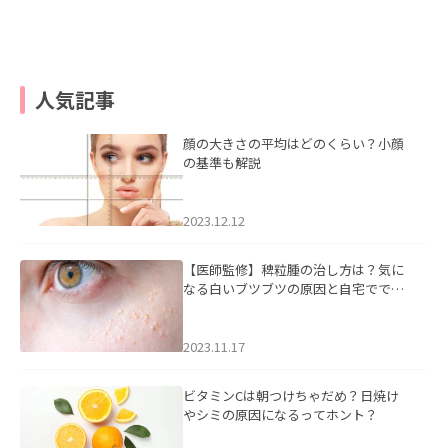
人気記事
顔の大きさの平均はどのくらい？小顔
の基準も解説
2023.12.12
【医師監修】稗粒腫の治し方は？気に
なる白いブツブツの原因と自宅ででき
るケアについて
2023.11.17
ビタミンCは朝つけちゃだめ？日焼け
やシミの原因になるってホント？