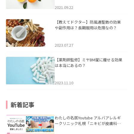
2021.09.22
【教えてドクター】防風通聖散の効果
や副作用は？長期服用は危険なの？
2023.07.27
【薬剤師監修】ミヤBM錠に痩せる効果
は本当にあるの？
2023.11.10
新着記事
わたしの名医Youtube アルバアレルギ
ークリニック札幌「ニキビが皮膚科で
も治らない理由｜繰り返す人が次に考