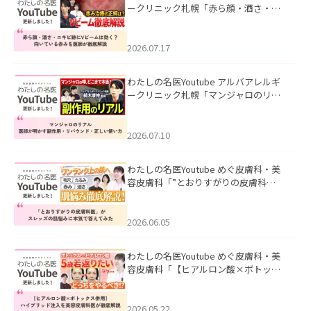
ークリニック札幌「赤ら顔・酒さ・ニ
キビ跡にVビームは効く？向いている赤
みを医師が徹底解説」を公開いたしま
した。
2026.07.17
わたしの名医Youtube アルバアレルギ
ークリニック札幌「マンジャロのリア
ル｜医師が明かす副作用・リバウン
ド・正しい使い方」を公開いたしまし
た。
2026.07.10
わたしの名医Youtube めぐ皮膚科・美
容皮膚科「”とおりすがりの皮膚科
医”がスレッズの肌悩みに本気で答えて
みた」を公開いたしました。
2026.06.05
わたしの名医Youtube めぐ皮膚科・美
容皮膚科「【ヒアルロン酸×ボトック
ス併用】ハイブリッド注入を美容皮膚
科医が徹底解説」を公開いたしまし
た。
2026.05.22