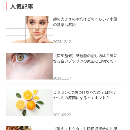
人気記事
顔の大きさの平均はどのくらい？小顔
の基準も解説
2023.12.12
【医師監修】稗粒腫の治し方は？気に
なる白いブツブツの原因と自宅ででき
るケアについて
2023.11.17
ビタミンCは朝つけちゃだめ？日焼け
やシミの原因になるってホント？
2021.09.22
【教えてドクター】防風通聖散の効果