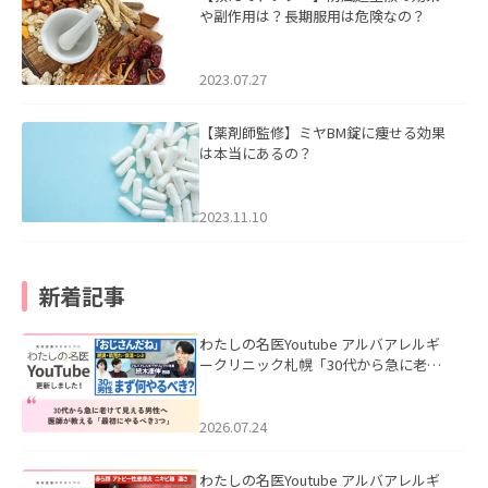
や副作用は？長期服用は危険なの？
2023.07.27
【薬剤師監修】ミヤBM錠に痩せる効果
は本当にあるの？
2023.11.10
新着記事
わたしの名医Youtube アルバアレルギ
ークリニック札幌「30代から急に老け
て見える男性へ｜医師が教える「最初
にやるべき3つ」」を公開いたしまし
た。
2026.07.24
わたしの名医Youtube アルバアレルギ