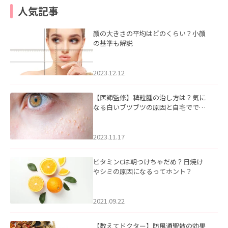
人気記事
顔の大きさの平均はどのくらい？小顔
の基準も解説
2023.12.12
【医師監修】稗粒腫の治し方は？気に
なる白いブツブツの原因と自宅ででき
るケアについて
2023.11.17
ビタミンCは朝つけちゃだめ？日焼け
やシミの原因になるってホント？
2021.09.22
【教えてドクター】防風通聖散の効果