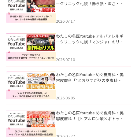
ークリニック札幌「赤ら顔・酒さ・ニ
キビ跡にVビームは効く？向いている赤
みを医師が徹底解説」を公開いたしま
した。
2026.07.17
わたしの名医Youtube アルバアレルギ
ークリニック札幌「マンジャロのリア
ル｜医師が明かす副作用・リバウン
ド・正しい使い方」を公開いたしまし
た。
2026.07.10
わたしの名医Youtube めぐ皮膚科・美
容皮膚科「”とおりすがりの皮膚科
医”がスレッズの肌悩みに本気で答えて
みた」を公開いたしました。
2026.06.05
わたしの名医Youtube めぐ皮膚科・美
容皮膚科「【ヒアルロン酸×ボトック
ス併用】ハイブリッド注入を美容皮膚
科医が徹底解説」を公開いたしまし
た。
2026.05.22