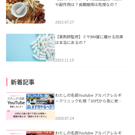
や副作用は？長期服用は危険なの？
2023.07.27
【薬剤師監修】ミヤBM錠に痩せる効果
は本当にあるの？
2023.11.10
新着記事
わたしの名医Youtube アルバアレルギ
ークリニック札幌「30代から急に老け
て見える男性へ｜医師が教える「最初
にやるべき3つ」」を公開いたしまし
た。
2026.07.24
わたしの名医Youtube アルバアレルギ