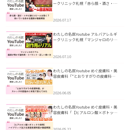
ークリニック札幌「赤ら顔・酒さ・ニ
キビ跡にVビームは効く？向いている赤
みを医師が徹底解説」を公開いたしま
した。
2026.07.17
わたしの名医Youtube アルバアレルギ
ークリニック札幌「マンジャロのリア
ル｜医師が明かす副作用・リバウン
ド・正しい使い方」を公開いたしまし
た。
2026.07.10
わたしの名医Youtube めぐ皮膚科・美
容皮膚科「”とおりすがりの皮膚科
医”がスレッズの肌悩みに本気で答えて
みた」を公開いたしました。
2026.06.05
わたしの名医Youtube めぐ皮膚科・美
容皮膚科「【ヒアルロン酸×ボトック
ス併用】ハイブリッド注入を美容皮膚
科医が徹底解説」を公開いたしまし
た。
2026.05.22