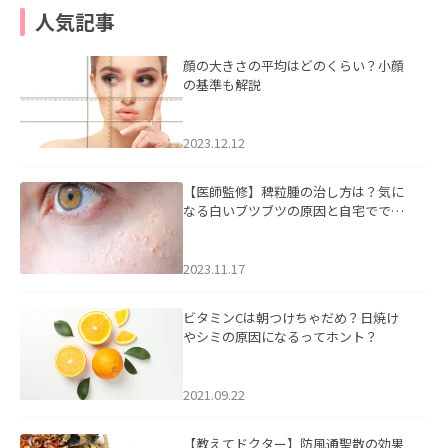
人気記事
顔の大きさの平均はどのくらい？小顔
の基準も解説
2023.12.12
【医師監修】稗粒腫の治し方は？気に
なる白いブツブツの原因と自宅ででき
るケアについて
2023.11.17
ビタミンCは朝つけちゃだめ？日焼け
やシミの原因になるってホント？
2021.09.22
【教えてドクター】防風通聖散の効果