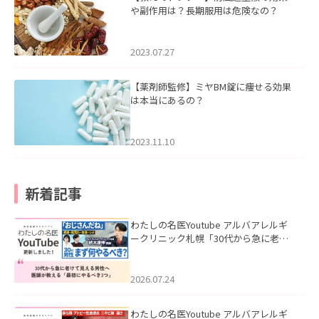
や副作用は？長期服用は危険なの？
2023.07.27
【薬剤師監修】ミヤBM錠に痩せる効果
は本当にあるの？
2023.11.10
新着記事
わたしの名医Youtube アルバアレルギ
ークリニック札幌「30代から急に老け
て見える男性へ｜医師が教える「最初
にやるべき3つ」」を公開いたしまし
た。
2026.07.24
わたしの名医Youtube アルバアレルギ