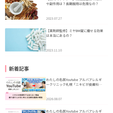
や副作用は？長期服用は危険なの？
2023.07.27
【薬剤師監修】ミヤBM錠に痩せる効果
は本当にあるの？
2023.11.10
新着記事
わたしの名医Youtube アルバアレルギ
ークリニック札幌「ニキビが皮膚科で
も治らない理由｜繰り返す人が次に考
える治療を医師が解説」を公開いたし
ました。
2026.08.07
わたしの名医Youtube アルバアレルギ