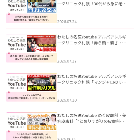
ークリニック札幌「30代から急に老け
て見える男性へ｜医師が教える「最初
にやるべき3つ」」を公開いたしまし
た。
2026.07.24
わたしの名医Youtube アルバアレルギ
ークリニック札幌「赤ら顔・酒さ・ニ
キビ跡にVビームは効く？向いている赤
みを医師が徹底解説」を公開いたしま
した。
2026.07.17
わたしの名医Youtube アルバアレルギ
ークリニック札幌「マンジャロのリア
ル｜医師が明かす副作用・リバウン
ド・正しい使い方」を公開いたしまし
た。
2026.07.10
わたしの名医Youtube めぐ皮膚科・美
容皮膚科「”とおりすがりの皮膚科
医”がスレッズの肌悩みに本気で答えて
みた」を公開いたしました。
2026.06.05