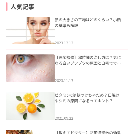
人気記事
顔の大きさの平均はどのくらい？小顔
の基準も解説
2023.12.12
【医師監修】稗粒腫の治し方は？気に
なる白いブツブツの原因と自宅ででき
るケアについて
2023.11.17
ビタミンCは朝つけちゃだめ？日焼け
やシミの原因になるってホント？
2021.09.22
【教えてドクター】防風通聖散の効果