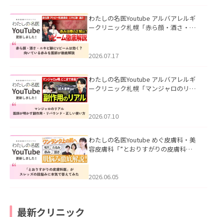
わたしの名医Youtube アルバアレルギ
ークリニック札幌「赤ら顔・酒さ・ニ
キビ跡にVビームは効く？向いている赤
みを医師が徹底解説」を公開いたしま
した。
2026.07.17
わたしの名医Youtube アルバアレルギ
ークリニック札幌「マンジャロのリア
ル｜医師が明かす副作用・リバウン
ド・正しい使い方」を公開いたしまし
た。
2026.07.10
わたしの名医Youtube めぐ皮膚科・美
容皮膚科「”とおりすがりの皮膚科
医”がスレッズの肌悩みに本気で答えて
みた」を公開いたしました。
2026.06.05
最新クリニック