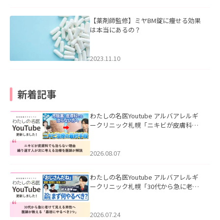
【薬剤師監修】ミヤBM錠に痩せる効果
は本当にあるの？
2023.11.10
新着記事
わたしの名医Youtube アルバアレルギ
ークリニック札幌「ニキビが皮膚科で
も治らない理由｜繰り返す人が次に考
える治療を医師が解説」を公開いたし
ました。
2026.08.07
わたしの名医Youtube アルバアレルギ
ークリニック札幌「30代から急に老け
て見える男性へ｜医師が教える「最初
にやるべき3つ」」を公開いたしまし
た。
2026.07.24