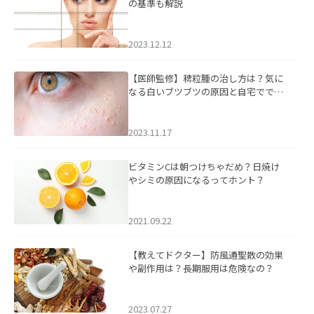
の基準も解説
2023.12.12
【医師監修】稗粒腫の治し方は？気に
なる白いブツブツの原因と自宅ででき
るケアについて
2023.11.17
ビタミンCは朝つけちゃだめ？日焼け
やシミの原因になるってホント？
2021.09.22
【教えてドクター】防風通聖散の効果
や副作用は？長期服用は危険なの？
2023.07.27