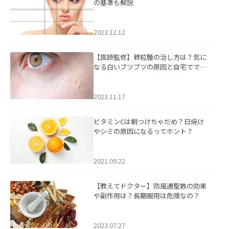
の基準も解説
2023.12.12
【医師監修】稗粒腫の治し方は？気に
なる白いブツブツの原因と自宅ででき
るケアについて
2023.11.17
ビタミンCは朝つけちゃだめ？日焼け
やシミの原因になるってホント？
2021.09.22
【教えてドクター】防風通聖散の効果
や副作用は？長期服用は危険なの？
2023.07.27