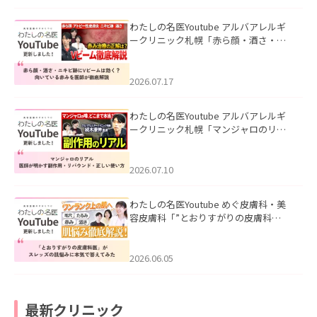
わたしの名医Youtube アルバアレルギ
ークリニック札幌「赤ら顔・酒さ・ニ
キビ跡にVビームは効く？向いている赤
みを医師が徹底解説」を公開いたしま
した。
2026.07.17
わたしの名医Youtube アルバアレルギ
ークリニック札幌「マンジャロのリア
ル｜医師が明かす副作用・リバウン
ド・正しい使い方」を公開いたしまし
た。
2026.07.10
わたしの名医Youtube めぐ皮膚科・美
容皮膚科「”とおりすがりの皮膚科
医”がスレッズの肌悩みに本気で答えて
みた」を公開いたしました。
2026.06.05
最新クリニック