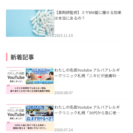
【薬剤師監修】ミヤBM錠に痩せる効果
は本当にあるの？
2023.11.10
新着記事
わたしの名医Youtube アルバアレルギ
ークリニック札幌「ニキビが皮膚科で
も治らない理由｜繰り返す人が次に考
える治療を医師が解説」を公開いたし
ました。
2026.08.07
わたしの名医Youtube アルバアレルギ
ークリニック札幌「30代から急に老け
て見える男性へ｜医師が教える「最初
にやるべき3つ」」を公開いたしまし
た。
2026.07.24