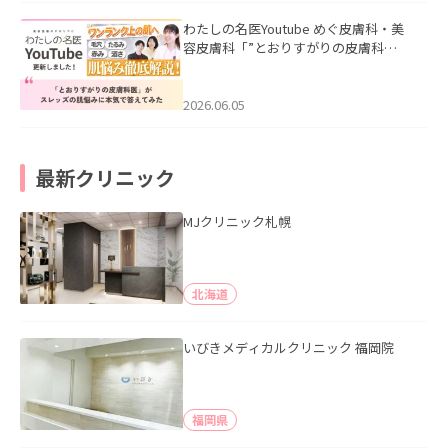
わたしの名医Youtube めぐ皮膚科・美
容皮膚科「”とおりすがりの皮膚科
医”がスレッズの肌悩みに本気で答えて
みた」を公開いたしました。
2026.06.05
最新クリニック
MJクリニック札幌
北海道
いびきメディカルクリニック 福岡院
福岡県