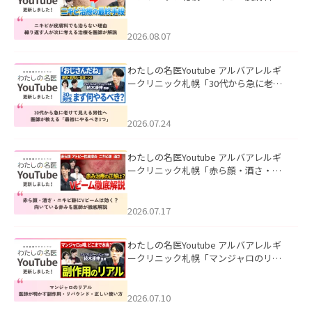
も治らない理由｜繰り返す人が次に考
える治療を医師が解説」を公開いたし
ました。
2026.08.07
わたしの名医Youtube アルバアレルギ
ークリニック札幌「30代から急に老け
て見える男性へ｜医師が教える「最初
にやるべき3つ」」を公開いたしまし
た。
2026.07.24
わたしの名医Youtube アルバアレルギ
ークリニック札幌「赤ら顔・酒さ・ニ
キビ跡にVビームは効く？向いている赤
みを医師が徹底解説」を公開いたしま
した。
2026.07.17
わたしの名医Youtube アルバアレルギ
ークリニック札幌「マンジャロのリア
ル｜医師が明かす副作用・リバウン
ド・正しい使い方」を公開いたしまし
た。
2026.07.10