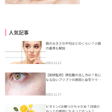
人気記事
顔の大きさの平均はどのくらい？小顔
の基準も解説
2023.12.12
【医師監修】稗粒腫の治し方は？気に
なる白いブツブツの原因と自宅ででき
るケアについて
2023.11.17
ビタミンCは朝つけちゃだめ？日焼け
やシミの原因になるってホント？