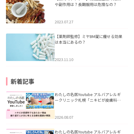
や副作用は？長期服用は危険なの？
2023.07.27
【薬剤師監修】ミヤBM錠に痩せる効果
は本当にあるの？
2023.11.10
新着記事
わたしの名医Youtube アルバアレルギ
ークリニック札幌「ニキビが皮膚科で
も治らない理由｜繰り返す人が次に考
える治療を医師が解説」を公開いたし
ました。
2026.08.07
わたしの名医Youtube アルバアレルギ