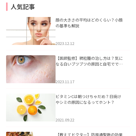
人気記事
顔の大きさの平均はどのくらい？小顔
の基準も解説
2023.12.12
【医師監修】稗粒腫の治し方は？気に
なる白いブツブツの原因と自宅ででき
るケアについて
2023.11.17
ビタミンCは朝つけちゃだめ？日焼け
やシミの原因になるってホント？
2021.09.22
【教えてドクター】防風通聖散の効果