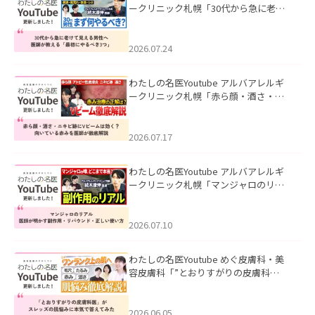
ークリニック札幌「30代から急に老け
て見える男性へ｜医師が教える「最初
にやるべき3つ」」を公開いたしまし
た。
2026.07.24
わたしの名医Youtube アルバアレルギ
ークリニック札幌「赤ら顔・酒さ・ニ
キビ跡にVビームは効く？向いている赤
みを医師が徹底解説」を公開いたしま
した。
2026.07.17
わたしの名医Youtube アルバアレルギ
ークリニック札幌「マンジャロのリア
ル｜医師が明かす副作用・リバウン
ド・正しい使い方」を公開いたしまし
た。
2026.07.10
わたしの名医Youtube めぐ皮膚科・美
容皮膚科「”とおりすがりの皮膚科
医”がスレッズの肌悩みに本気で答えて
みた」を公開いたしました。
2026.06.05