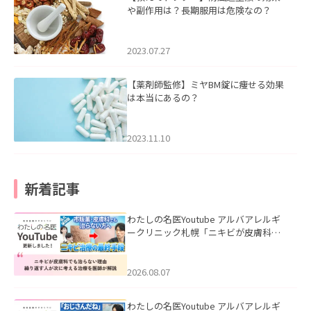
や副作用は？長期服用は危険なの？
2023.07.27
【薬剤師監修】ミヤBM錠に痩せる効果
は本当にあるの？
2023.11.10
新着記事
わたしの名医Youtube アルバアレルギ
ークリニック札幌「ニキビが皮膚科で
も治らない理由｜繰り返す人が次に考
える治療を医師が解説」を公開いたし
ました。
2026.08.07
わたしの名医Youtube アルバアレルギ