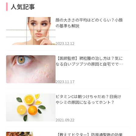
人気記事
顔の大きさの平均はどのくらい？小顔
の基準も解説
2023.12.12
【医師監修】稗粒腫の治し方は？気に
なる白いブツブツの原因と自宅ででき
るケアについて
2023.11.17
ビタミンCは朝つけちゃだめ？日焼け
やシミの原因になるってホント？
2021.09.22
【教えてドクター】防風通聖散の効果