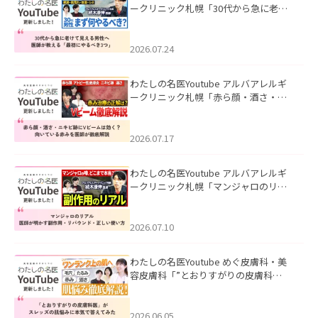
ークリニック札幌「30代から急に老け
て見える男性へ｜医師が教える「最初
にやるべき3つ」」を公開いたしまし
た。
2026.07.24
わたしの名医Youtube アルバアレルギ
ークリニック札幌「赤ら顔・酒さ・ニ
キビ跡にVビームは効く？向いている赤
みを医師が徹底解説」を公開いたしま
した。
2026.07.17
わたしの名医Youtube アルバアレルギ
ークリニック札幌「マンジャロのリア
ル｜医師が明かす副作用・リバウン
ド・正しい使い方」を公開いたしまし
た。
2026.07.10
わたしの名医Youtube めぐ皮膚科・美
容皮膚科「”とおりすがりの皮膚科
医”がスレッズの肌悩みに本気で答えて
みた」を公開いたしました。
2026.06.05