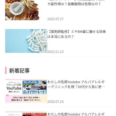
や副作用は？長期服用は危険なの？
2023.07.27
【薬剤師監修】ミヤBM錠に痩せる効果
は本当にあるの？
2023.11.10
新着記事
わたしの名医Youtube アルバアレルギ
ークリニック札幌「30代から急に老け
て見える男性へ｜医師が教える「最初
にやるべき3つ」」を公開いたしまし
た。
2026.07.24
わたしの名医Youtube アルバアレルギ