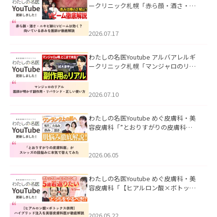
ークリニック札幌「赤ら顔・酒さ・ニ
キビ跡にVビームは効く？向いている赤
みを医師が徹底解説」を公開いたしま
した。
2026.07.17
わたしの名医Youtube アルバアレルギ
ークリニック札幌「マンジャロのリア
ル｜医師が明かす副作用・リバウン
ド・正しい使い方」を公開いたしまし
た。
2026.07.10
わたしの名医Youtube めぐ皮膚科・美
容皮膚科「”とおりすがりの皮膚科
医”がスレッズの肌悩みに本気で答えて
みた」を公開いたしました。
2026.06.05
わたしの名医Youtube めぐ皮膚科・美
容皮膚科「【ヒアルロン酸×ボトック
ス併用】ハイブリッド注入を美容皮膚
科医が徹底解説」を公開いたしまし
た。
2026.05.22