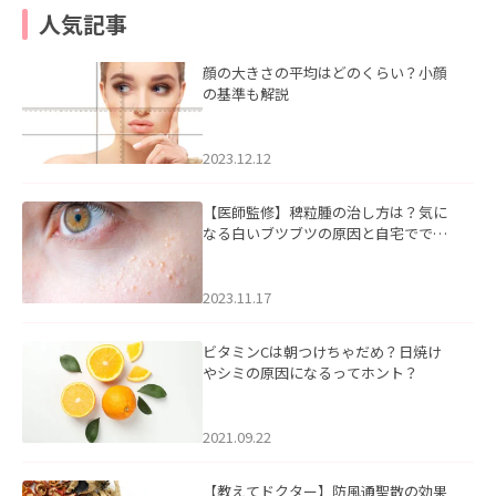
人気記事
顔の大きさの平均はどのくらい？小顔
の基準も解説
2023.12.12
【医師監修】稗粒腫の治し方は？気に
なる白いブツブツの原因と自宅ででき
るケアについて
2023.11.17
ビタミンCは朝つけちゃだめ？日焼け
やシミの原因になるってホント？
2021.09.22
【教えてドクター】防風通聖散の効果