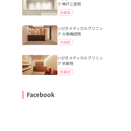
ク 神戸三宮院
兵庫県
いびきメディカルクリニッ
ク 大阪梅田院
大阪府
いびきメディカルクリニッ
ク 京都院
京都府
Facebook