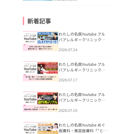
新着記事
わたしの名医Youtube アル
バアレルギークリニック札
幌「30代から急に老けて見
2026.07.24
える男性へ｜医師が教える
「最初にやるべき3つ」」を
公開いたしました。
わたしの名医Youtube アル
バアレルギークリニック札
幌「赤ら顔・酒さ・ニキビ
2026.07.17
跡にVビームは効く？向いて
いる赤みを医師が徹底解
説」を公開いたしました。
わたしの名医Youtube アル
バアレルギークリニック札
幌「マンジャロのリアル｜
2026.07.10
医師が明かす副作用・リバ
ウンド・正しい使い方」を
公開いたしました。
わたしの名医Youtube めぐ
皮膚科・美容皮膚科「”とお