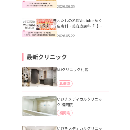
りすがりの皮膚科医”がスレ
2026.06.05
ッズの肌悩みに本気で答え
てみた」を公開いたしまし
た。
わたしの名医Youtube めぐ
皮膚科・美容皮膚科「【ヒ
アルロン酸×ボトックス併
2026.05.22
用】ハイブリッド注入を美
容皮膚科医が徹底解説」を
公開いたしました。
最新クリニック
MJクリニック札幌
北海道
いびきメディカルクリニッ
ク 福岡院
福岡県
いびきメディカルクリニッ