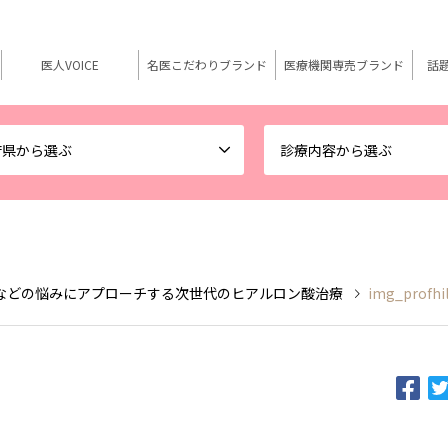
医人VOICE
名医こだわりブランド
医療機関専売ブランド
話
府県から選ぶ
診療内容から選ぶ
などの悩みにアプローチする次世代のヒアルロン酸治療
img_profhi