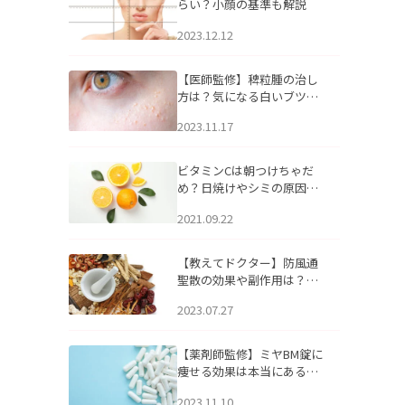
らい？小顔の基準も解説
2023.12.12
【医師監修】稗粒腫の治し
方は？気になる白いブツブ
ツの原因と自宅でできるケ
2023.11.17
アについて
ビタミンCは朝つけちゃだ
め？日焼けやシミの原因に
なるってホント？
2021.09.22
【教えてドクター】防風通
聖散の効果や副作用は？長
期服用は危険なの？
2023.07.27
【薬剤師監修】ミヤBM錠に
痩せる効果は本当にある
の？
2023.11.10