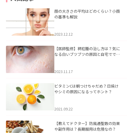
顔の大きさの平均はどのくらい？小顔
の基準も解説
2023.12.12
【医師監修】稗粒腫の治し方は？気に
なる白いブツブツの原因と自宅ででき
るケアについて
2023.11.17
ビタミンCは朝つけちゃだめ？日焼け
やシミの原因になるってホント？
2021.09.22
【教えてドクター】防風通聖散の効果
や副作用は？長期服用は危険なの？