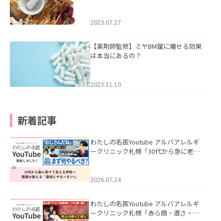
2023.07.27
【薬剤師監修】ミヤBM錠に痩せる効果
は本当にあるの？
2023.11.10
新着記事
わたしの名医Youtube アルバアレルギ
ークリニック札幌「30代から急に老け
て見える男性へ｜医師が教える「最初
にやるべき3つ」」を公開いたしまし
た。
2026.07.24
わたしの名医Youtube アルバアレルギ
ークリニック札幌「赤ら顔・酒さ・ニ