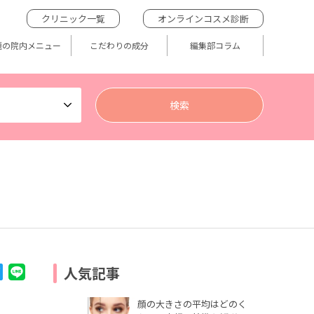
クリニック一覧
オンラインコスメ診断
題の院内メニュー
こだわりの成分
編集部コラム
人気記事
顔の大きさの平均はどのく