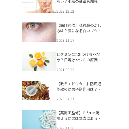
らい？小顔の基準も解説
2023.12.12
【医師監修】稗粒腫の治し
方は？気になる白いブツブ
ツの原因と自宅でできるケ
2023.11.17
アについて
ビタミンCは朝つけちゃだ
め？日焼けやシミの原因に
なるってホント？
2021.09.22
【教えてドクター】防風通
聖散の効果や副作用は？長
期服用は危険なの？
2023.07.27
【薬剤師監修】ミヤBM錠に
痩せる効果は本当にある
の？
2023.11.10