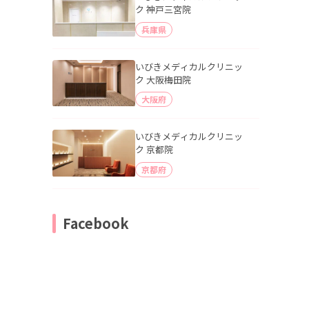
ク 神戸三宮院
兵庫県
いびきメディカルクリニッ
ク 大阪梅田院
大阪府
いびきメディカルクリニッ
ク 京都院
京都府
Facebook