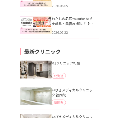
りすがりの皮膚科医”がスレ
2026.06.05
ッズの肌悩みに本気で答え
てみた」を公開いたしまし
た。
わたしの名医Youtube めぐ
皮膚科・美容皮膚科「【ヒ
アルロン酸×ボトックス併
2026.05.22
用】ハイブリッド注入を美
容皮膚科医が徹底解説」を
公開いたしました。
最新クリニック
MJクリニック札幌
北海道
いびきメディカルクリニッ
ク 福岡院
福岡県
いびきメディカルクリニッ