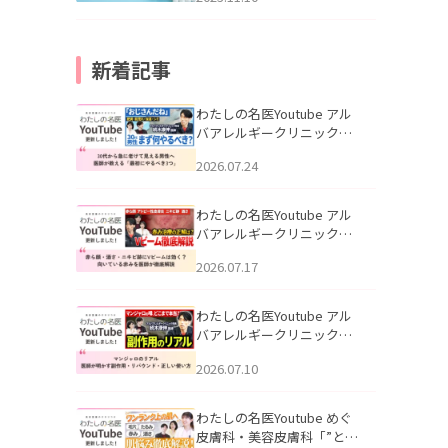
新着記事
わたしの名医Youtube アル
バアレルギークリニック札
幌「30代から急に老けて見
2026.07.24
える男性へ｜医師が教える
「最初にやるべき3つ」」を
公開いたしました。
わたしの名医Youtube アル
バアレルギークリニック札
幌「赤ら顔・酒さ・ニキビ
2026.07.17
跡にVビームは効く？向いて
いる赤みを医師が徹底解
説」を公開いたしました。
わたしの名医Youtube アル
バアレルギークリニック札
幌「マンジャロのリアル｜
2026.07.10
医師が明かす副作用・リバ
ウンド・正しい使い方」を
公開いたしました。
わたしの名医Youtube めぐ
皮膚科・美容皮膚科「”とお