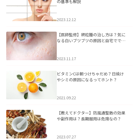
の基準も解説
2023.12.12
【医師監修】稗粒腫の治し方は？気に
なる白いブツブツの原因と自宅ででき
るケアについて
2023.11.17
ビタミンCは朝つけちゃだめ？日焼け
やシミの原因になるってホント？
2021.09.22
【教えてドクター】防風通聖散の効果
や副作用は？長期服用は危険なの？
2023.07.27