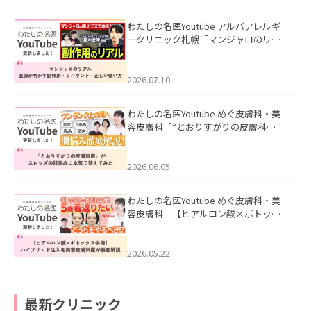
わたしの名医Youtube アルバアレルギ
ークリニック札幌「マンジャロのリア
ル｜医師が明かす副作用・リバウン
ド・正しい使い方」を公開いたしまし
た。
2026.07.10
わたしの名医Youtube めぐ皮膚科・美
容皮膚科「”とおりすがりの皮膚科
医”がスレッズの肌悩みに本気で答えて
みた」を公開いたしました。
2026.06.05
わたしの名医Youtube めぐ皮膚科・美
容皮膚科「【ヒアルロン酸×ボトック
ス併用】ハイブリッド注入を美容皮膚
科医が徹底解説」を公開いたしまし
た。
2026.05.22
最新クリニック