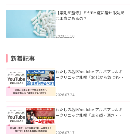
【薬剤師監修】ミヤBM錠に痩せる効果
は本当にあるの？
2023.11.10
新着記事
わたしの名医Youtube アルバアレルギ
ークリニック札幌「30代から急に老け
て見える男性へ｜医師が教える「最初
にやるべき3つ」」を公開いたしまし
た。
2026.07.24
わたしの名医Youtube アルバアレルギ
ークリニック札幌「赤ら顔・酒さ・ニ
キビ跡にVビームは効く？向いている赤
みを医師が徹底解説」を公開いたしま
した。
2026.07.17