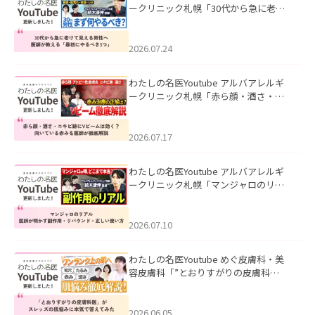
ークリニック札幌「30代から急に老け
て見える男性へ｜医師が教える「最初
にやるべき3つ」」を公開いたしまし
た。
2026.07.24
わたしの名医Youtube アルバアレルギ
ークリニック札幌「赤ら顔・酒さ・ニ
キビ跡にVビームは効く？向いている赤
みを医師が徹底解説」を公開いたしま
した。
2026.07.17
わたしの名医Youtube アルバアレルギ
ークリニック札幌「マンジャロのリア
ル｜医師が明かす副作用・リバウン
ド・正しい使い方」を公開いたしまし
た。
2026.07.10
わたしの名医Youtube めぐ皮膚科・美
容皮膚科「”とおりすがりの皮膚科
医”がスレッズの肌悩みに本気で答えて
みた」を公開いたしました。
2026.06.05