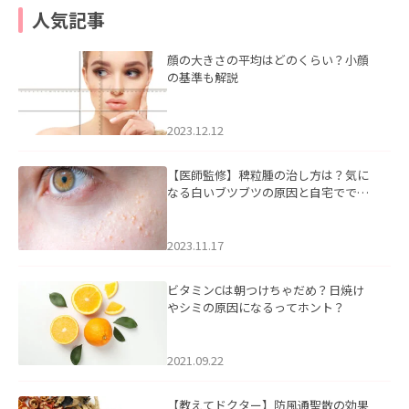
人気記事
顔の大きさの平均はどのくらい？小顔
の基準も解説
2023.12.12
【医師監修】稗粒腫の治し方は？気に
なる白いブツブツの原因と自宅ででき
るケアについて
2023.11.17
ビタミンCは朝つけちゃだめ？日焼け
やシミの原因になるってホント？
2021.09.22
【教えてドクター】防風通聖散の効果