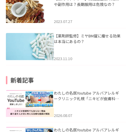
や副作用は？長期服用は危険なの？
2023.07.27
【薬剤師監修】ミヤBM錠に痩せる効果
は本当にあるの？
2023.11.10
新着記事
わたしの名医Youtube アルバアレルギ
ークリニック札幌「ニキビが皮膚科で
も治らない理由｜繰り返す人が次に考
える治療を医師が解説」を公開いたし
ました。
2026.08.07
わたしの名医Youtube アルバアレルギ