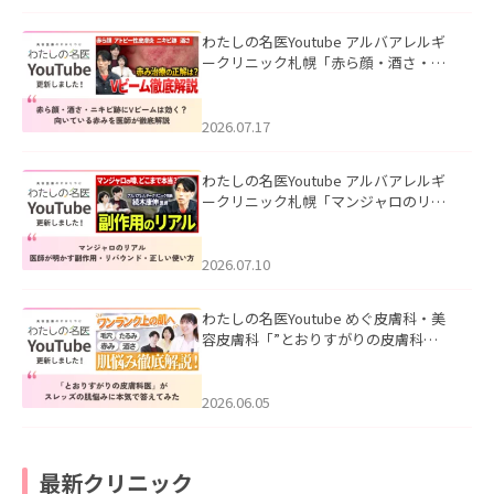
わたしの名医Youtube アルバアレルギ
ークリニック札幌「赤ら顔・酒さ・ニ
キビ跡にVビームは効く？向いている赤
みを医師が徹底解説」を公開いたしま
した。
2026.07.17
わたしの名医Youtube アルバアレルギ
ークリニック札幌「マンジャロのリア
ル｜医師が明かす副作用・リバウン
ド・正しい使い方」を公開いたしまし
た。
2026.07.10
わたしの名医Youtube めぐ皮膚科・美
容皮膚科「”とおりすがりの皮膚科
医”がスレッズの肌悩みに本気で答えて
みた」を公開いたしました。
2026.06.05
最新クリニック