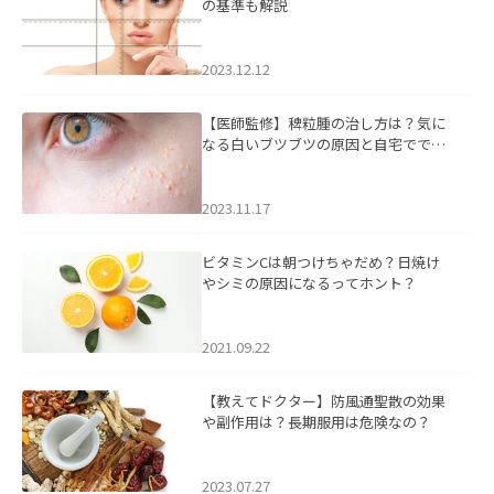
の基準も解説
2023.12.12
【医師監修】稗粒腫の治し方は？気に
なる白いブツブツの原因と自宅ででき
るケアについて
2023.11.17
ビタミンCは朝つけちゃだめ？日焼け
やシミの原因になるってホント？
2021.09.22
【教えてドクター】防風通聖散の効果
や副作用は？長期服用は危険なの？
2023.07.27