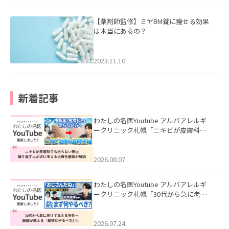
【薬剤師監修】ミヤBM錠に痩せる効果
は本当にあるの？
2023.11.10
新着記事
わたしの名医Youtube アルバアレルギ
ークリニック札幌「ニキビが皮膚科で
も治らない理由｜繰り返す人が次に考
える治療を医師が解説」を公開いたし
ました。
2026.08.07
わたしの名医Youtube アルバアレルギ
ークリニック札幌「30代から急に老け
て見える男性へ｜医師が教える「最初
にやるべき3つ」」を公開いたしまし
た。
2026.07.24