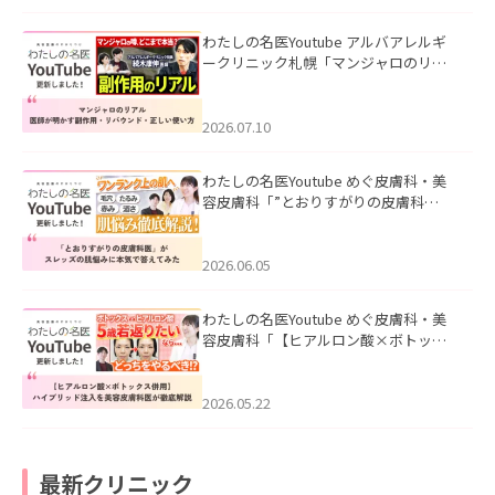
わたしの名医Youtube アルバアレルギ
ークリニック札幌「マンジャロのリア
ル｜医師が明かす副作用・リバウン
ド・正しい使い方」を公開いたしまし
た。
2026.07.10
わたしの名医Youtube めぐ皮膚科・美
容皮膚科「”とおりすがりの皮膚科
医”がスレッズの肌悩みに本気で答えて
みた」を公開いたしました。
2026.06.05
わたしの名医Youtube めぐ皮膚科・美
容皮膚科「【ヒアルロン酸×ボトック
ス併用】ハイブリッド注入を美容皮膚
科医が徹底解説」を公開いたしまし
た。
2026.05.22
最新クリニック