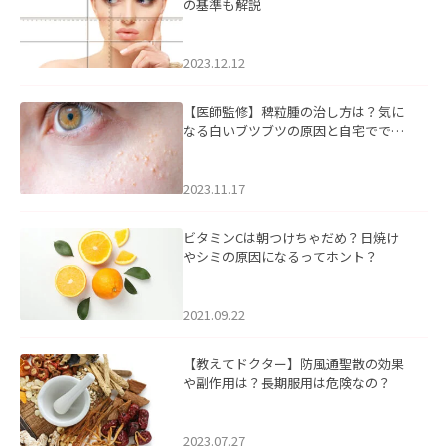
の基準も解説
2023.12.12
【医師監修】稗粒腫の治し方は？気に
なる白いブツブツの原因と自宅ででき
るケアについて
2023.11.17
ビタミンCは朝つけちゃだめ？日焼け
やシミの原因になるってホント？
2021.09.22
【教えてドクター】防風通聖散の効果
や副作用は？長期服用は危険なの？
2023.07.27