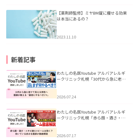
【薬剤師監修】ミヤBM錠に痩せる効果
は本当にあるの？
2023.11.10
新着記事
わたしの名医Youtube アルバアレルギ
ークリニック札幌「30代から急に老け
て見える男性へ｜医師が教える「最初
にやるべき3つ」」を公開いたしまし
た。
2026.07.24
わたしの名医Youtube アルバアレルギ
ークリニック札幌「赤ら顔・酒さ・ニ
キビ跡にVビームは効く？向いている赤
みを医師が徹底解説」を公開いたしま
した。
2026.07.17