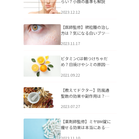
らい？小顔の基準も解説
2023.12.12
【医師監修】稗粒腫の治し
方は？気になる白いブツブ
ツの原因と自宅でできるケ
2023.11.17
アについて
ビタミンCは朝つけちゃだ
め？日焼けやシミの原因に
なるってホント？
2021.09.22
【教えてドクター】防風通
聖散の効果や副作用は？長
期服用は危険なの？
2023.07.27
【薬剤師監修】ミヤBM錠に
痩せる効果は本当にある
の？
2023.11.10