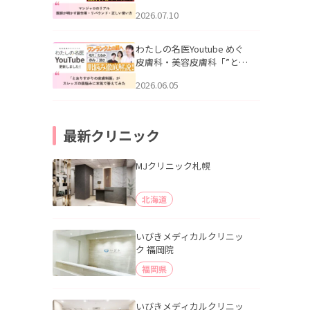
幌「マンジャロのリアル｜
2026.07.10
医師が明かす副作用・リバ
ウンド・正しい使い方」を
公開いたしました。
わたしの名医Youtube めぐ
皮膚科・美容皮膚科「”とお
りすがりの皮膚科医”がスレ
2026.06.05
ッズの肌悩みに本気で答え
てみた」を公開いたしまし
た。
最新クリニック
MJクリニック札幌
北海道
いびきメディカルクリニッ
ク 福岡院
福岡県
いびきメディカルクリニッ