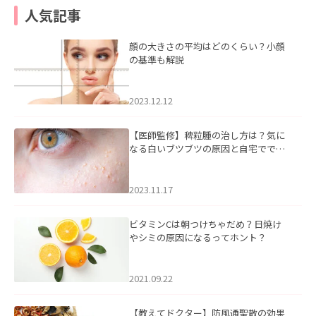
人気記事
顔の大きさの平均はどのくらい？小顔
の基準も解説
2023.12.12
【医師監修】稗粒腫の治し方は？気に
なる白いブツブツの原因と自宅ででき
るケアについて
2023.11.17
ビタミンCは朝つけちゃだめ？日焼け
やシミの原因になるってホント？
2021.09.22
【教えてドクター】防風通聖散の効果