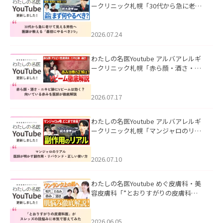
ークリニック札幌「30代から急に老け
て見える男性へ｜医師が教える「最初
にやるべき3つ」」を公開いたしまし
た。
2026.07.24
わたしの名医Youtube アルバアレルギ
ークリニック札幌「赤ら顔・酒さ・ニ
キビ跡にVビームは効く？向いている赤
みを医師が徹底解説」を公開いたしま
した。
2026.07.17
わたしの名医Youtube アルバアレルギ
ークリニック札幌「マンジャロのリア
ル｜医師が明かす副作用・リバウン
ド・正しい使い方」を公開いたしまし
た。
2026.07.10
わたしの名医Youtube めぐ皮膚科・美
容皮膚科「”とおりすがりの皮膚科
医”がスレッズの肌悩みに本気で答えて
みた」を公開いたしました。
2026.06.05