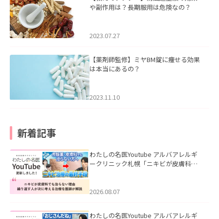
や副作用は？長期服用は危険なの？
2023.07.27
【薬剤師監修】ミヤBM錠に痩せる効果
は本当にあるの？
2023.11.10
新着記事
わたしの名医Youtube アルバアレルギ
ークリニック札幌「ニキビが皮膚科で
も治らない理由｜繰り返す人が次に考
える治療を医師が解説」を公開いたし
ました。
2026.08.07
わたしの名医Youtube アルバアレルギ