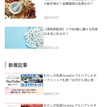
や副作用は？長期服用は危険なの？
2023.07.27
【薬剤師監修】ミヤBM錠に痩せる効果
は本当にあるの？
2023.11.10
新着記事
わたしの名医Youtube アルバアレルギ
ークリニック札幌「30代から急に老け
て見える男性へ｜医師が教える「最初
にやるべき3つ」」を公開いたしまし
た。
2026.07.24
わたしの名医Youtube アルバアレルギ