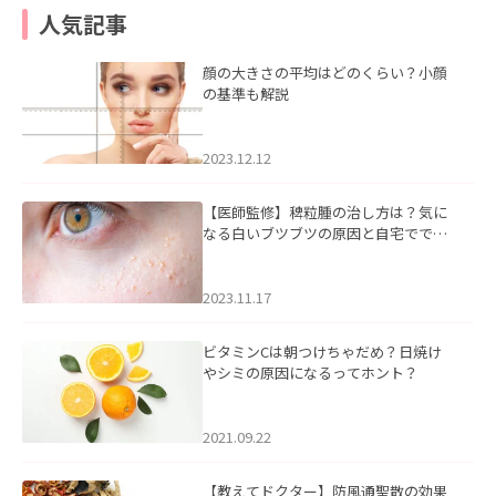
人気記事
顔の大きさの平均はどのくらい？小顔
の基準も解説
2023.12.12
【医師監修】稗粒腫の治し方は？気に
なる白いブツブツの原因と自宅ででき
るケアについて
2023.11.17
ビタミンCは朝つけちゃだめ？日焼け
やシミの原因になるってホント？
2021.09.22
【教えてドクター】防風通聖散の効果