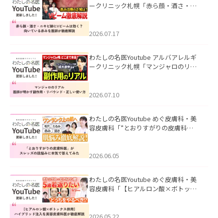
ークリニック札幌「赤ら顔・酒さ・ニ
キビ跡にVビームは効く？向いている赤
みを医師が徹底解説」を公開いたしま
した。
2026.07.17
わたしの名医Youtube アルバアレルギ
ークリニック札幌「マンジャロのリア
ル｜医師が明かす副作用・リバウン
ド・正しい使い方」を公開いたしまし
た。
2026.07.10
わたしの名医Youtube めぐ皮膚科・美
容皮膚科「”とおりすがりの皮膚科
医”がスレッズの肌悩みに本気で答えて
みた」を公開いたしました。
2026.06.05
わたしの名医Youtube めぐ皮膚科・美
容皮膚科「【ヒアルロン酸×ボトック
ス併用】ハイブリッド注入を美容皮膚
科医が徹底解説」を公開いたしまし
た。
2026.05.22