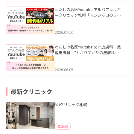
わたしの名医Youtube アルバアレルギ
ークリニック札幌「マンジャロのリア
ル｜医師が明かす副作用・リバウン
ド・正しい使い方」を公開いたしまし
た。
2026.07.10
わたしの名医Youtube めぐ皮膚科・美
容皮膚科「”とおりすがりの皮膚科
医”がスレッズの肌悩みに本気で答えて
みた」を公開いたしました。
2026.06.05
最新クリニック
MJクリニック札幌
北海道