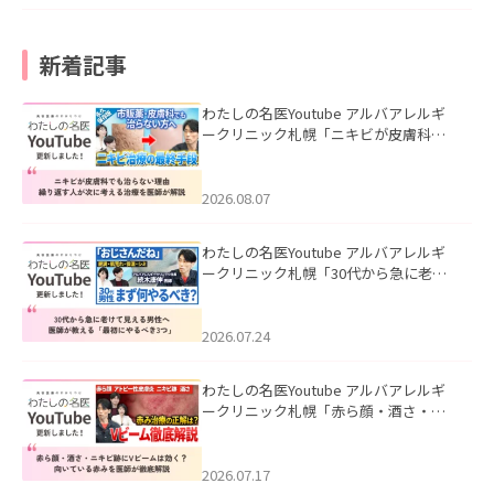
新着記事
わたしの名医Youtube アルバアレルギ
ークリニック札幌「ニキビが皮膚科で
も治らない理由｜繰り返す人が次に考
える治療を医師が解説」を公開いたし
ました。
2026.08.07
わたしの名医Youtube アルバアレルギ
ークリニック札幌「30代から急に老け
て見える男性へ｜医師が教える「最初
にやるべき3つ」」を公開いたしまし
た。
2026.07.24
わたしの名医Youtube アルバアレルギ
ークリニック札幌「赤ら顔・酒さ・ニ
キビ跡にVビームは効く？向いている赤
みを医師が徹底解説」を公開いたしま
した。
2026.07.17