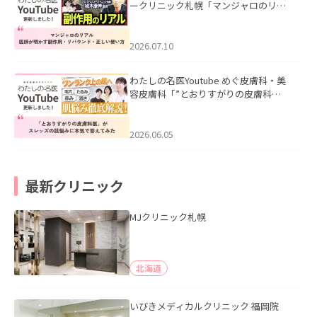
ークリニック札幌「マンジャロのリア
ル｜医師が明かす副作用・リバウン
ド・正しい使い方」を公開いたしまし
た。
2026.07.10
わたしの名医Youtube めぐ皮膚科・美
容皮膚科「”とおりすがりの皮膚科
医”がスレッズの肌悩みに本気で答えて
みた」を公開いたしました。
2026.06.05
最新クリニック
MJクリニック札幌
北海道
いびきメディカルクリニック 福岡院