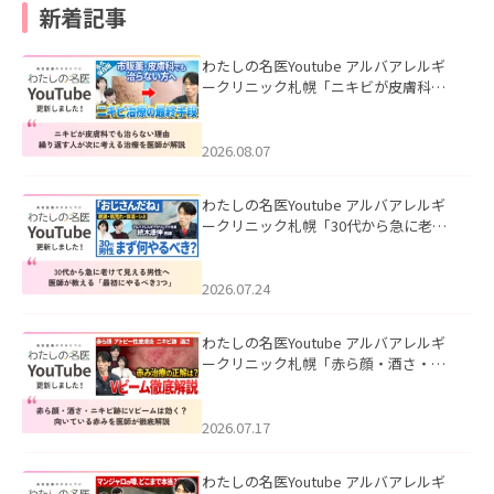
新着記事
わたしの名医Youtube アルバアレルギ
ークリニック札幌「ニキビが皮膚科で
も治らない理由｜繰り返す人が次に考
える治療を医師が解説」を公開いたし
ました。
2026.08.07
わたしの名医Youtube アルバアレルギ
ークリニック札幌「30代から急に老け
て見える男性へ｜医師が教える「最初
にやるべき3つ」」を公開いたしまし
た。
2026.07.24
わたしの名医Youtube アルバアレルギ
ークリニック札幌「赤ら顔・酒さ・ニ
キビ跡にVビームは効く？向いている赤
みを医師が徹底解説」を公開いたしま
した。
2026.07.17
わたしの名医Youtube アルバアレルギ