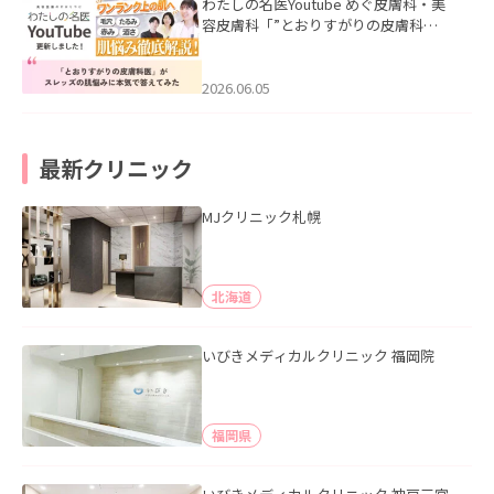
わたしの名医Youtube めぐ皮膚科・美
容皮膚科「”とおりすがりの皮膚科
医”がスレッズの肌悩みに本気で答えて
みた」を公開いたしました。
2026.06.05
最新クリニック
MJクリニック札幌
北海道
いびきメディカルクリニック 福岡院
福岡県