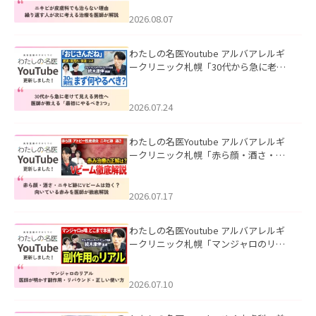
える治療を医師が解説」を公開いたし
ました。
2026.08.07
わたしの名医Youtube アルバアレルギ
ークリニック札幌「30代から急に老け
て見える男性へ｜医師が教える「最初
にやるべき3つ」」を公開いたしまし
た。
2026.07.24
わたしの名医Youtube アルバアレルギ
ークリニック札幌「赤ら顔・酒さ・ニ
キビ跡にVビームは効く？向いている赤
みを医師が徹底解説」を公開いたしま
した。
2026.07.17
わたしの名医Youtube アルバアレルギ
ークリニック札幌「マンジャロのリア
ル｜医師が明かす副作用・リバウン
ド・正しい使い方」を公開いたしまし
た。
2026.07.10