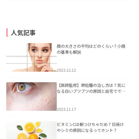
人気記事
顔の大きさの平均はどのくらい？小顔
の基準も解説
2023.12.12
【医師監修】稗粒腫の治し方は？気に
なる白いブツブツの原因と自宅ででき
るケアについて
2023.11.17
ビタミンCは朝つけちゃだめ？日焼け
やシミの原因になるってホント？