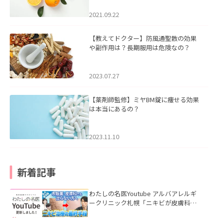
2021.09.22
【教えてドクター】防風通聖散の効果
や副作用は？長期服用は危険なの？
2023.07.27
【薬剤師監修】ミヤBM錠に痩せる効果
は本当にあるの？
2023.11.10
新着記事
わたしの名医Youtube アルバアレルギ
ークリニック札幌「ニキビが皮膚科で
も治らない理由｜繰り返す人が次に考