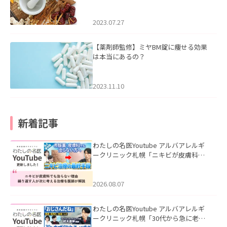
2023.07.27
【薬剤師監修】ミヤBM錠に痩せる効果
は本当にあるの？
2023.11.10
新着記事
わたしの名医Youtube アルバアレルギ
ークリニック札幌「ニキビが皮膚科で
も治らない理由｜繰り返す人が次に考
える治療を医師が解説」を公開いたし
ました。
2026.08.07
わたしの名医Youtube アルバアレルギ
ークリニック札幌「30代から急に老け