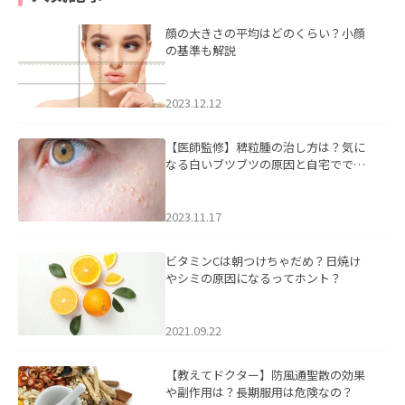
顔の大きさの平均はどのくらい？小顔
の基準も解説
2023.12.12
【医師監修】稗粒腫の治し方は？気に
なる白いブツブツの原因と自宅ででき
るケアについて
2023.11.17
ビタミンCは朝つけちゃだめ？日焼け
やシミの原因になるってホント？
2021.09.22
【教えてドクター】防風通聖散の効果
や副作用は？長期服用は危険なの？