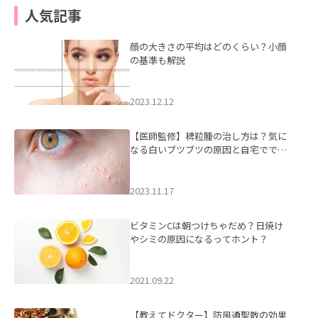
人気記事
顔の大きさの平均はどのくらい？小顔
の基準も解説
2023.12.12
【医師監修】稗粒腫の治し方は？気に
なる白いブツブツの原因と自宅ででき
るケアについて
2023.11.17
ビタミンCは朝つけちゃだめ？日焼け
やシミの原因になるってホント？
2021.09.22
【教えてドクター】防風通聖散の効果