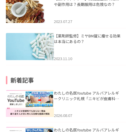
や副作用は？長期服用は危険なの？
2023.07.27
【薬剤師監修】ミヤBM錠に痩せる効果
は本当にあるの？
2023.11.10
新着記事
わたしの名医Youtube アルバアレルギ
ークリニック札幌「ニキビが皮膚科で
も治らない理由｜繰り返す人が次に考
える治療を医師が解説」を公開いたし
ました。
2026.08.07
わたしの名医Youtube アルバアレルギ