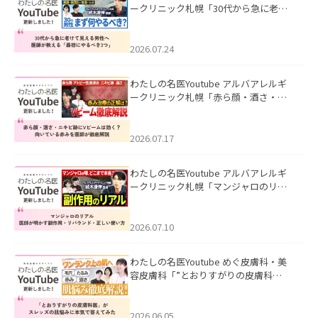
ークリニック札幌「30代から急に老け
て見える男性へ｜医師が教える「最初
にやるべき3つ」」を公開いたしまし
た。
2026.07.24
わたしの名医Youtube アルバアレルギ
ークリニック札幌「赤ら顔・酒さ・ニ
キビ跡にVビームは効く？向いている赤
みを医師が徹底解説」を公開いたしま
した。
2026.07.17
わたしの名医Youtube アルバアレルギ
ークリニック札幌「マンジャロのリア
ル｜医師が明かす副作用・リバウン
ド・正しい使い方」を公開いたしまし
た。
2026.07.10
わたしの名医Youtube めぐ皮膚科・美
容皮膚科「”とおりすがりの皮膚科
医”がスレッズの肌悩みに本気で答えて
みた」を公開いたしました。
2026.06.05