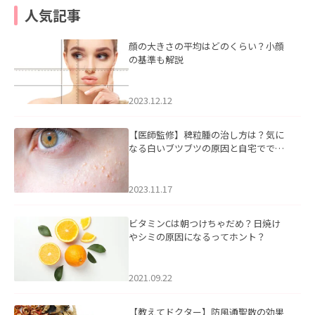
人気記事
顔の大きさの平均はどのくらい？小顔
の基準も解説
2023.12.12
【医師監修】稗粒腫の治し方は？気に
なる白いブツブツの原因と自宅ででき
るケアについて
2023.11.17
ビタミンCは朝つけちゃだめ？日焼け
やシミの原因になるってホント？
2021.09.22
【教えてドクター】防風通聖散の効果