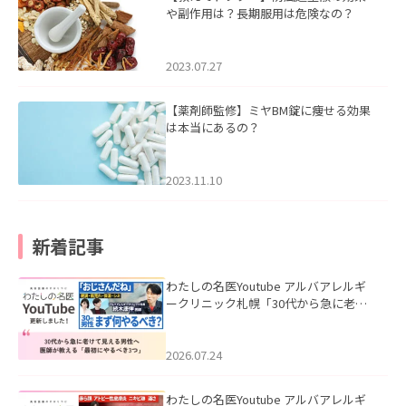
や副作用は？長期服用は危険なの？
2023.07.27
【薬剤師監修】ミヤBM錠に痩せる効果
は本当にあるの？
2023.11.10
新着記事
わたしの名医Youtube アルバアレルギ
ークリニック札幌「30代から急に老け
て見える男性へ｜医師が教える「最初
にやるべき3つ」」を公開いたしまし
た。
2026.07.24
わたしの名医Youtube アルバアレルギ