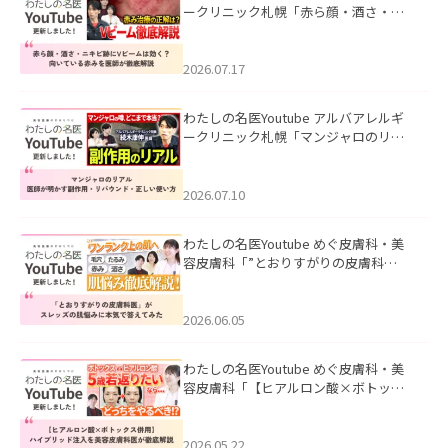
ークリニック札幌「赤ら顔・酒さ・ニ
キビ跡にVビームは効く？向いている赤
みを医師が徹底解説」を公開いたしま
した。
2026.07.17
わたしの名医Youtube アルバアレルギ
ークリニック札幌「マンジャロのリア
ル｜医師が明かす副作用・リバウン
ド・正しい使い方」を公開いたしまし
た。
2026.07.10
わたしの名医Youtube めぐ皮膚科・美
容皮膚科「”とおりすがりの皮膚科
医”がスレッズの肌悩みに本気で答えて
みた」を公開いたしました。
2026.06.05
わたしの名医Youtube めぐ皮膚科・美
容皮膚科「【ヒアルロン酸×ボトック
ス併用】ハイブリッド注入を美容皮膚
科医が徹底解説」を公開いたしまし
た。
2026.05.22